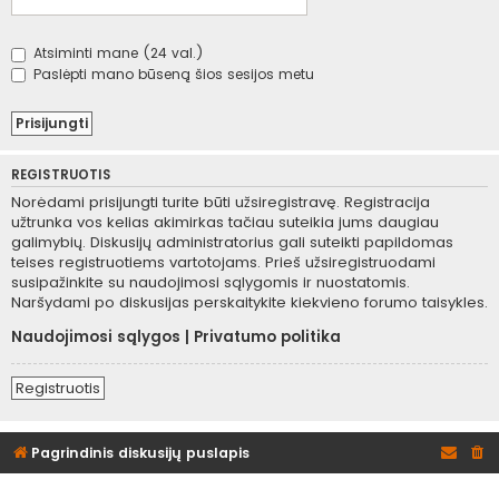
Atsiminti mane (24 val.)
Paslėpti mano būseną šios sesijos metu
REGISTRUOTIS
Norėdami prisijungti turite būti užsiregistravę. Registracija
užtrunka vos kelias akimirkas tačiau suteikia jums daugiau
galimybių. Diskusijų administratorius gali suteikti papildomas
teises registruotiems vartotojams. Prieš užsiregistruodami
susipažinkite su naudojimosi sąlygomis ir nuostatomis.
Naršydami po diskusijas perskaitykite kiekvieno forumo taisykles.
Naudojimosi sąlygos
|
Privatumo politika
Registruotis
Pagrindinis diskusijų puslapis