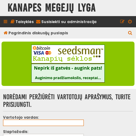
Kanapės mėgėjų lyga
Taisyklės
Susisiekti su administracija
I
Pagrindinis diskusijų puslapis
e
š
k
o
t
i
Norėdami peržiūrėti vartotojų aprašymus, turite
prisijungti.
Vartotojo vardas:
Slaptažodis: