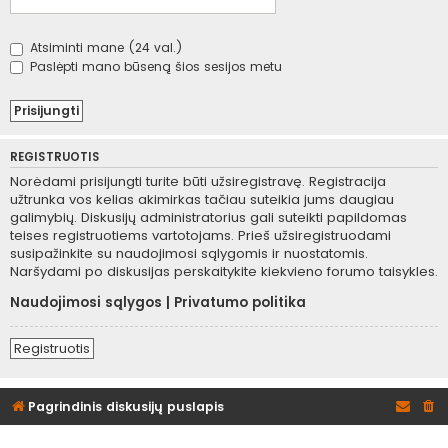
Atsiminti mane (24 val.)
Paslėpti mano būseną šios sesijos metu
REGISTRUOTIS
Norėdami prisijungti turite būti užsiregistravę. Registracija
užtrunka vos kelias akimirkas tačiau suteikia jums daugiau
galimybių. Diskusijų administratorius gali suteikti papildomas
teises registruotiems vartotojams. Prieš užsiregistruodami
susipažinkite su naudojimosi sąlygomis ir nuostatomis.
Naršydami po diskusijas perskaitykite kiekvieno forumo taisykles.
Naudojimosi sąlygos
|
Privatumo politika
Registruotis
Pagrindinis diskusijų puslapis