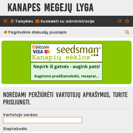
Kanapės mėgėjų lyga
Taisyklės
Susisiekti su administracija
I
Pagrindinis diskusijų puslapis
e
š
k
o
t
i
Norėdami peržiūrėti vartotojų aprašymus, turite
prisijungti.
Vartotojo vardas:
Slaptažodis: