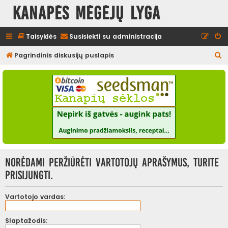
Kanapės mėgėjų lyga
Taisyklės
Susisiekti su administracija
I
Pagrindinis diskusijų puslapis
e
š
k
o
t
i
Norėdami peržiūrėti vartotojų aprašymus, turite
prisijungti.
Vartotojo vardas:
Slaptažodis: