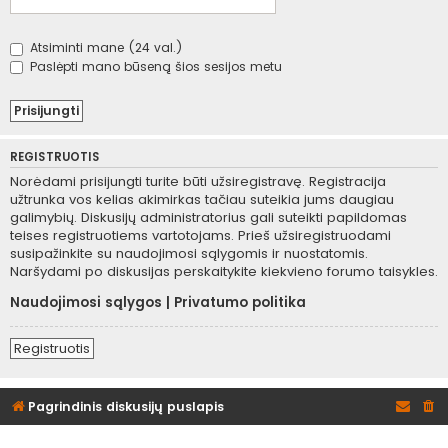
Atsiminti mane (24 val.)
Paslėpti mano būseną šios sesijos metu
REGISTRUOTIS
Norėdami prisijungti turite būti užsiregistravę. Registracija
užtrunka vos kelias akimirkas tačiau suteikia jums daugiau
galimybių. Diskusijų administratorius gali suteikti papildomas
teises registruotiems vartotojams. Prieš užsiregistruodami
susipažinkite su naudojimosi sąlygomis ir nuostatomis.
Naršydami po diskusijas perskaitykite kiekvieno forumo taisykles.
Naudojimosi sąlygos
|
Privatumo politika
Registruotis
Pagrindinis diskusijų puslapis