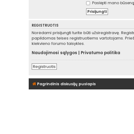
Paslėpti mano būseną 
REGISTRUOTIS
Norėdami prisijungti turite būti užsiregistravę. Regis
papildomas teises registruotiems vartotojams. Prieš
kiekvieno forumo taisykles.
Naudojimosi sąlygos
|
Privatumo politika
Registruotis
Pagrindinis diskusijų puslapis