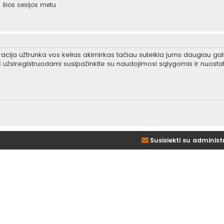
šios sesijos metu
tracija užtrunka vos kelias akimirkas tačiau suteikia jums daugiau gali
 užsiregistruodami susipažinkite su naudojimosi sąlygomis ir nuosta
Susisiekti su administ