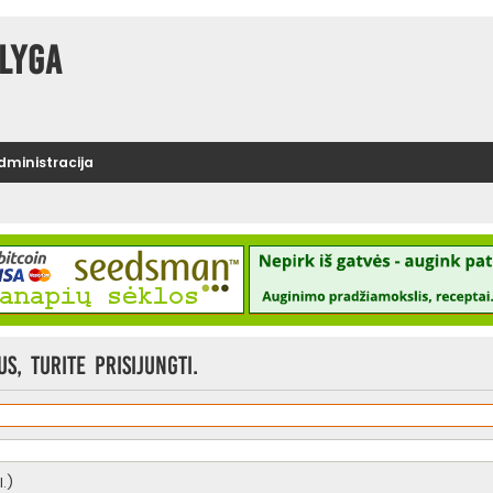
lyga
administracija
, turite prisijungti.
.)