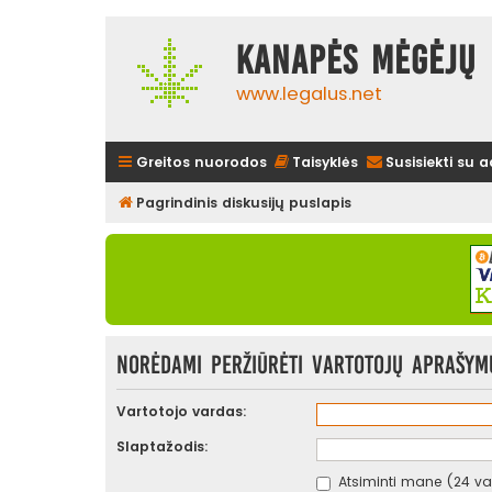
Kanapės mėgėjų 
www.legalus.net
Greitos nuorodos
Taisyklės
Susisiekti su 
Pagrindinis diskusijų puslapis
Norėdami peržiūrėti vartotojų aprašymus
Vartotojo vardas:
Slaptažodis:
Atsiminti mane (24 val