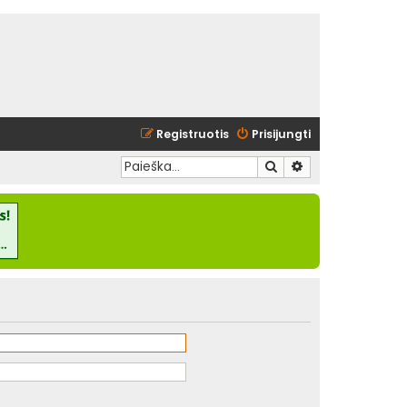
Registruotis
Prisijungti
Ieškoti
Išplėstinė paieška