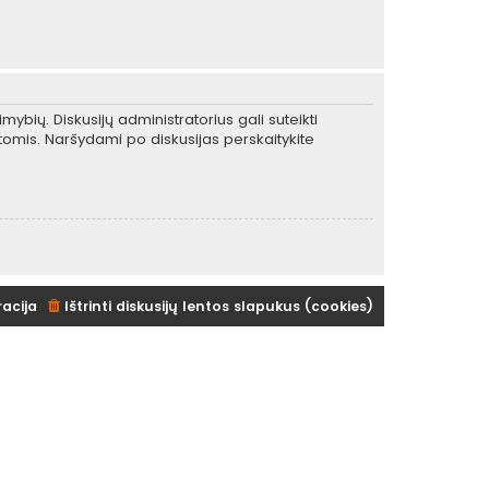
mybių. Diskusijų administratorius gali suteikti
tomis. Naršydami po diskusijas perskaitykite
racija
Ištrinti diskusijų lentos slapukus (cookies)