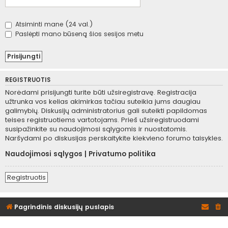
Atsiminti mane (24 val.)
Paslėpti mano būseną šios sesijos metu
REGISTRUOTIS
Norėdami prisijungti turite būti užsiregistravę. Registracija
užtrunka vos kelias akimirkas tačiau suteikia jums daugiau
galimybių. Diskusijų administratorius gali suteikti papildomas
teises registruotiems vartotojams. Prieš užsiregistruodami
susipažinkite su naudojimosi sąlygomis ir nuostatomis.
Naršydami po diskusijas perskaitykite kiekvieno forumo taisykles.
Naudojimosi sąlygos
|
Privatumo politika
Registruotis
Pagrindinis diskusijų puslapis