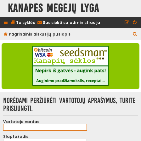
Kanapės mėgėjų lyga
Taisyklės
Susisiekti su administracija
I
Pagrindinis diskusijų puslapis
e
š
k
o
t
i
Norėdami peržiūrėti vartotojų aprašymus, turite
prisijungti.
Vartotojo vardas:
Slaptažodis: