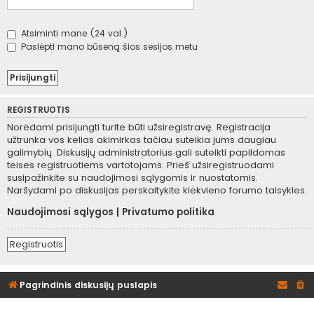
Atsiminti mane (24 val.)
Paslėpti mano būseną šios sesijos metu
REGISTRUOTIS
Norėdami prisijungti turite būti užsiregistravę. Registracija
užtrunka vos kelias akimirkas tačiau suteikia jums daugiau
galimybių. Diskusijų administratorius gali suteikti papildomas
teises registruotiems vartotojams. Prieš užsiregistruodami
susipažinkite su naudojimosi sąlygomis ir nuostatomis.
Naršydami po diskusijas perskaitykite kiekvieno forumo taisykles.
Naudojimosi sąlygos
|
Privatumo politika
Registruotis
Pagrindinis diskusijų puslapis