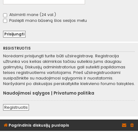
Atsiminti mane (24 val.)
Paslėpti mano būseną šios sesijos metu
REGISTRUOTIS
Norėdami prisijungti turite būti užsiregistravę. Registracija
užtrunka vos kelias akimirkas tačiau suteikia jums daugiau
galimybių. Diskusijų administratorius gali suteikti papildomas
teises registruotiems vartotojams. Prieš užsiregistruodami
susipažinkite su naudojimosi sąlygomis ir nuostatomis.
Naršydami po diskusijas perskaitykite kiekvieno forumo taisykles.
Naudojimosi sąlygos
|
Privatumo politika
Registruotis
Pagrindinis diskusijų puslapis