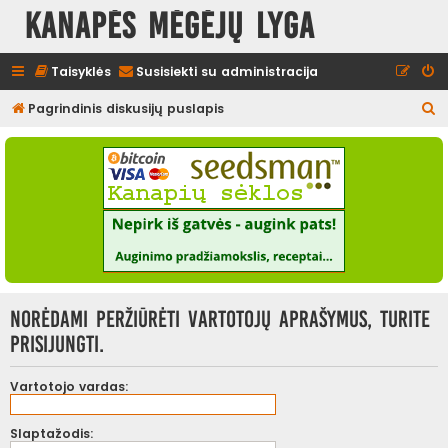
Kanapės mėgėjų lyga
Taisyklės
Susisiekti su administracija
I
Pagrindinis diskusijų puslapis
e
š
k
o
t
i
Norėdami peržiūrėti vartotojų aprašymus, turite
prisijungti.
Vartotojo vardas:
Slaptažodis: