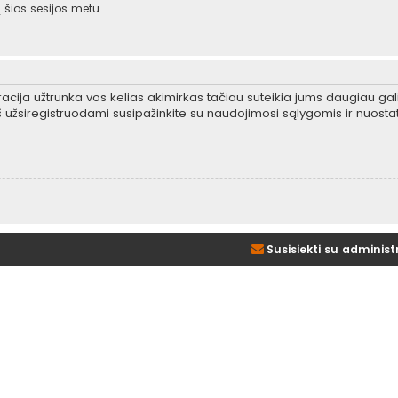
šios sesijos metu
tracija užtrunka vos kelias akimirkas tačiau suteikia jums daugiau gali
 užsiregistruodami susipažinkite su naudojimosi sąlygomis ir nuosta
Susisiekti su administ