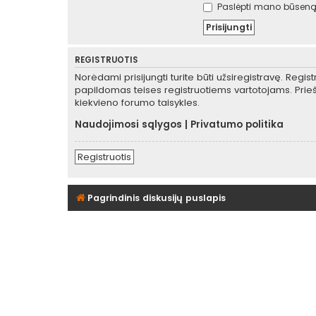
Paslėpti mano būseną 
REGISTRUOTIS
Norėdami prisijungti turite būti užsiregistravę. Regis
papildomas teises registruotiems vartotojams. Prieš
kiekvieno forumo taisykles.
Naudojimosi sąlygos
|
Privatumo politika
Registruotis
Pagrindinis diskusijų puslapis