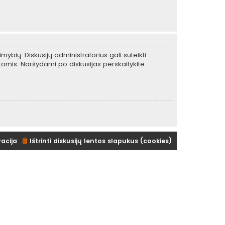
mybių. Diskusijų administratorius gali suteikti
tomis. Naršydami po diskusijas perskaitykite
racija
Ištrinti diskusijų lentos slapukus (cookies)