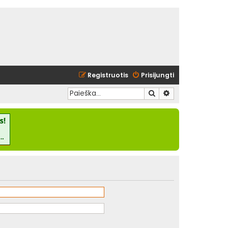
Registruotis
Prisijungti
Ieškoti
Išplėstinė paieška