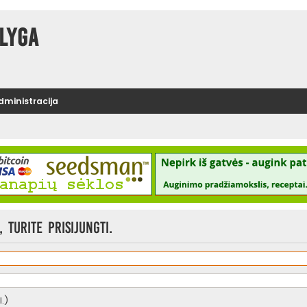
lyga
administracija
 turite prisijungti.
.)