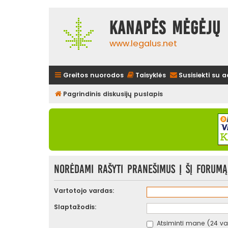
Kanapės mėgėjų 
www.legalus.net
Greitos nuorodos
Taisyklės
Susisiekti su 
Pagrindinis diskusijų puslapis
Norėdami rašyti pranešimus į šį forumą,
Vartotojo vardas:
Slaptažodis:
Atsiminti mane (24 val