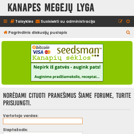
Kanapės mėgėjų lyga
Taisyklės
Susisiekti su administracija
I
Pagrindinis diskusijų puslapis
e
š
k
o
t
i
Norėdami cituoti pranešimus šiame forume, turite
prisijungti.
Vartotojo vardas:
Slaptažodis: