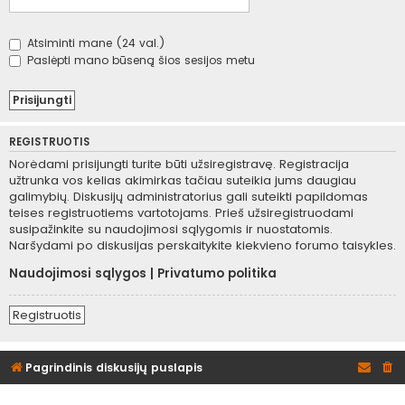
Atsiminti mane (24 val.)
Paslėpti mano būseną šios sesijos metu
REGISTRUOTIS
Norėdami prisijungti turite būti užsiregistravę. Registracija
užtrunka vos kelias akimirkas tačiau suteikia jums daugiau
galimybių. Diskusijų administratorius gali suteikti papildomas
teises registruotiems vartotojams. Prieš užsiregistruodami
susipažinkite su naudojimosi sąlygomis ir nuostatomis.
Naršydami po diskusijas perskaitykite kiekvieno forumo taisykles.
Naudojimosi sąlygos
|
Privatumo politika
Registruotis
Pagrindinis diskusijų puslapis