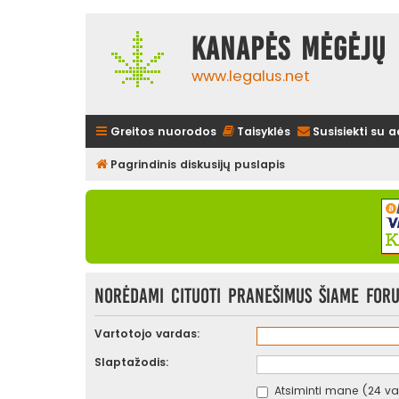
Kanapės mėgėjų 
www.legalus.net
Greitos nuorodos
Taisyklės
Susisiekti su 
Pagrindinis diskusijų puslapis
Norėdami cituoti pranešimus šiame forum
Vartotojo vardas:
Slaptažodis:
Atsiminti mane (24 val