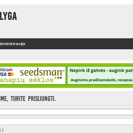
lyga
administracija
e, turite prisijungti.
.)