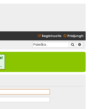
Registruotis
Prisijungti
Ieškoti
Išplėstinė paieška