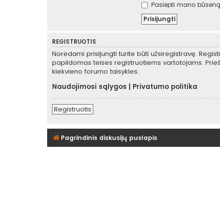
Paslėpti mano būseną 
REGISTRUOTIS
Norėdami prisijungti turite būti užsiregistravę. Regis
papildomas teises registruotiems vartotojams. Prieš
kiekvieno forumo taisykles.
Naudojimosi sąlygos
|
Privatumo politika
Registruotis
Pagrindinis diskusijų puslapis