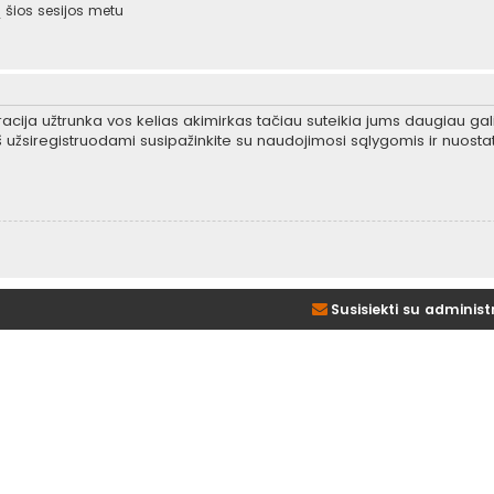
šios sesijos metu
tracija užtrunka vos kelias akimirkas tačiau suteikia jums daugiau gali
 užsiregistruodami susipažinkite su naudojimosi sąlygomis ir nuosta
Susisiekti su administ