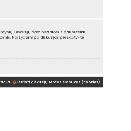
mybių. Diskusijų administratorius gali suteikti
tomis. Naršydami po diskusijas perskaitykite
racija
Ištrinti diskusijų lentos slapukus (cookies)