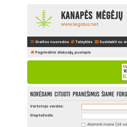
Kanapės mėgėjų 
www.legalus.net
Greitos nuorodos
Taisyklės
Susisiekti su 
Pagrindinis diskusijų puslapis
Norėdami cituoti pranešimus šiame forum
Vartotojo vardas:
Slaptažodis:
Atsiminti mane (24 val