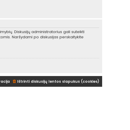
mybių. Diskusijų administratorius gali suteikti
tomis. Naršydami po diskusijas perskaitykite
racija
Ištrinti diskusijų lentos slapukus (cookies)