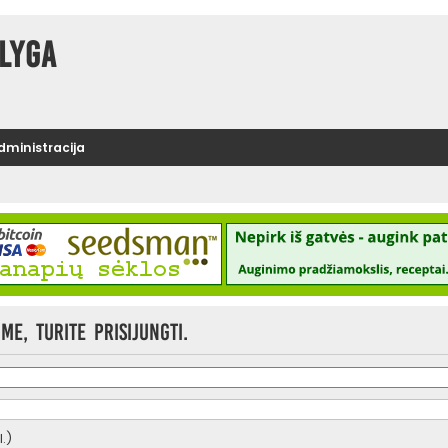
lyga
administracija
e, turite prisijungti.
.)