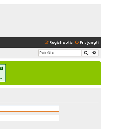
Registruotis
Prisijungti
Ieškoti
Išplėstinė paieška