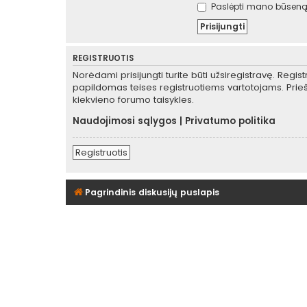
Paslėpti mano būseną 
REGISTRUOTIS
Norėdami prisijungti turite būti užsiregistravę. Regis
papildomas teises registruotiems vartotojams. Prieš
kiekvieno forumo taisykles.
Naudojimosi sąlygos
|
Privatumo politika
Registruotis
Pagrindinis diskusijų puslapis