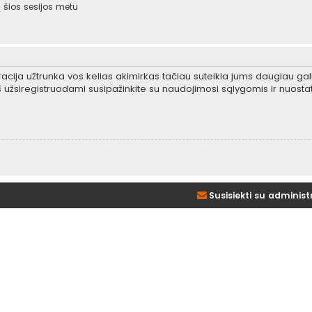
šios sesijos metu
tracija užtrunka vos kelias akimirkas tačiau suteikia jums daugiau gali
 užsiregistruodami susipažinkite su naudojimosi sąlygomis ir nuosta
Susisiekti su administ