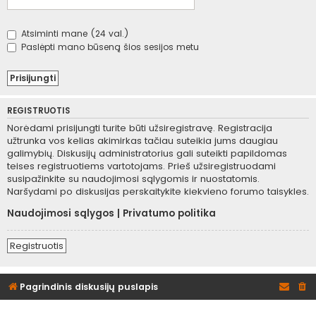
Atsiminti mane (24 val.)
Paslėpti mano būseną šios sesijos metu
REGISTRUOTIS
Norėdami prisijungti turite būti užsiregistravę. Registracija
užtrunka vos kelias akimirkas tačiau suteikia jums daugiau
galimybių. Diskusijų administratorius gali suteikti papildomas
teises registruotiems vartotojams. Prieš užsiregistruodami
susipažinkite su naudojimosi sąlygomis ir nuostatomis.
Naršydami po diskusijas perskaitykite kiekvieno forumo taisykles.
Naudojimosi sąlygos
|
Privatumo politika
Registruotis
Pagrindinis diskusijų puslapis