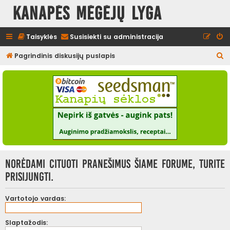
Kanapės mėgėjų lyga
Taisyklės
Susisiekti su administracija
I
Pagrindinis diskusijų puslapis
e
š
k
o
t
i
Norėdami cituoti pranešimus šiame forume, turite
prisijungti.
Vartotojo vardas:
Slaptažodis: