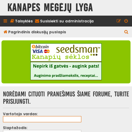
Kanapės mėgėjų lyga
Taisyklės
Susisiekti su administracija
I
Pagrindinis diskusijų puslapis
e
š
k
o
t
i
Norėdami cituoti pranešimus šiame forume, turite
prisijungti.
Vartotojo vardas:
Slaptažodis: