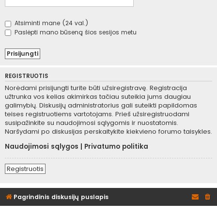
Atsiminti mane (24 val.)
Paslėpti mano būseną šios sesijos metu
REGISTRUOTIS
Norėdami prisijungti turite būti užsiregistravę. Registracija
užtrunka vos kelias akimirkas tačiau suteikia jums daugiau
galimybių. Diskusijų administratorius gali suteikti papildomas
teises registruotiems vartotojams. Prieš užsiregistruodami
susipažinkite su naudojimosi sąlygomis ir nuostatomis.
Naršydami po diskusijas perskaitykite kiekvieno forumo taisykles.
Naudojimosi sąlygos
|
Privatumo politika
Registruotis
Pagrindinis diskusijų puslapis