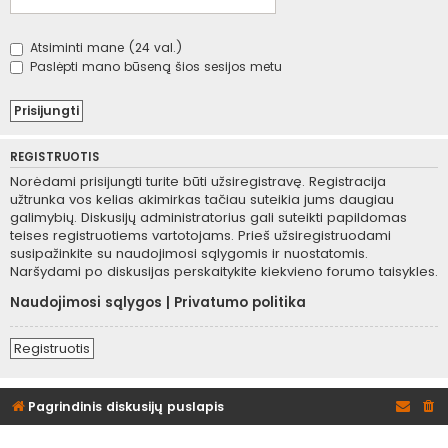
Atsiminti mane (24 val.)
Paslėpti mano būseną šios sesijos metu
REGISTRUOTIS
Norėdami prisijungti turite būti užsiregistravę. Registracija
užtrunka vos kelias akimirkas tačiau suteikia jums daugiau
galimybių. Diskusijų administratorius gali suteikti papildomas
teises registruotiems vartotojams. Prieš užsiregistruodami
susipažinkite su naudojimosi sąlygomis ir nuostatomis.
Naršydami po diskusijas perskaitykite kiekvieno forumo taisykles.
Naudojimosi sąlygos
|
Privatumo politika
Registruotis
Pagrindinis diskusijų puslapis