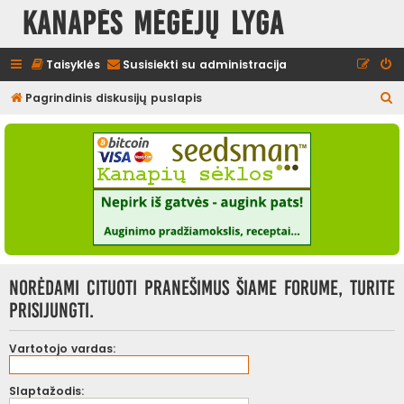
Kanapės mėgėjų lyga
Taisyklės
Susisiekti su administracija
I
Pagrindinis diskusijų puslapis
e
š
k
o
t
i
Norėdami cituoti pranešimus šiame forume, turite
prisijungti.
Vartotojo vardas:
Slaptažodis: