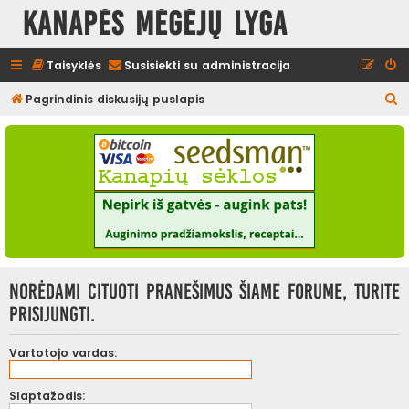
Kanapės mėgėjų lyga
Taisyklės
Susisiekti su administracija
I
Pagrindinis diskusijų puslapis
e
š
k
o
t
i
Norėdami cituoti pranešimus šiame forume, turite
prisijungti.
Vartotojo vardas:
Slaptažodis: