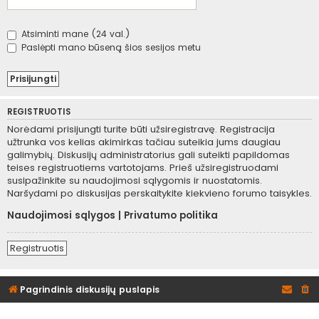
Atsiminti mane (24 val.)
Paslėpti mano būseną šios sesijos metu
REGISTRUOTIS
Norėdami prisijungti turite būti užsiregistravę. Registracija
užtrunka vos kelias akimirkas tačiau suteikia jums daugiau
galimybių. Diskusijų administratorius gali suteikti papildomas
teises registruotiems vartotojams. Prieš užsiregistruodami
susipažinkite su naudojimosi sąlygomis ir nuostatomis.
Naršydami po diskusijas perskaitykite kiekvieno forumo taisykles.
Naudojimosi sąlygos
|
Privatumo politika
Registruotis
Pagrindinis diskusijų puslapis