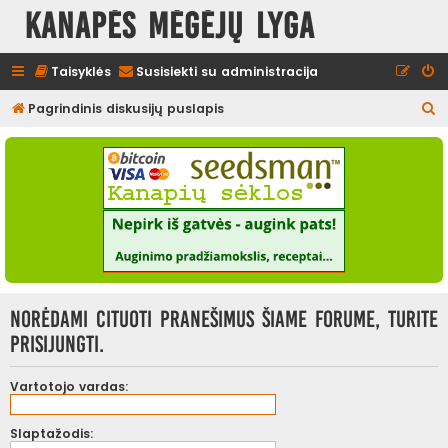
Kanapės mėgėjų lyga
Taisyklės
Susisiekti su administracija
I
Pagrindinis diskusijų puslapis
e
š
k
o
t
i
Norėdami cituoti pranešimus šiame forume, turite
prisijungti.
Vartotojo vardas:
Slaptažodis: