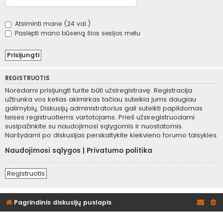
Atsiminti mane (24 val.)
Paslėpti mano būseną šios sesijos metu
REGISTRUOTIS
Norėdami prisijungti turite būti užsiregistravę. Registracija
užtrunka vos kelias akimirkas tačiau suteikia jums daugiau
galimybių. Diskusijų administratorius gali suteikti papildomas
teises registruotiems vartotojams. Prieš užsiregistruodami
susipažinkite su naudojimosi sąlygomis ir nuostatomis.
Naršydami po diskusijas perskaitykite kiekvieno forumo taisykles.
Naudojimosi sąlygos
|
Privatumo politika
Registruotis
Pagrindinis diskusijų puslapis