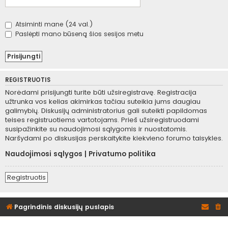
Atsiminti mane (24 val.)
Paslėpti mano būseną šios sesijos metu
REGISTRUOTIS
Norėdami prisijungti turite būti užsiregistravę. Registracija
užtrunka vos kelias akimirkas tačiau suteikia jums daugiau
galimybių. Diskusijų administratorius gali suteikti papildomas
teises registruotiems vartotojams. Prieš užsiregistruodami
susipažinkite su naudojimosi sąlygomis ir nuostatomis.
Naršydami po diskusijas perskaitykite kiekvieno forumo taisykles.
Naudojimosi sąlygos
|
Privatumo politika
Registruotis
Pagrindinis diskusijų puslapis