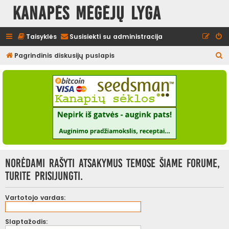
Kanapės mėgėjų lyga
Taisyklės
Susisiekti su administracija
I
Pagrindinis diskusijų puslapis
e
š
k
o
t
i
Norėdami rašyti atsakymus temose šiame forume,
turite prisijungti.
Vartotojo vardas:
Slaptažodis: