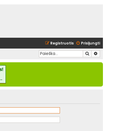
Registruotis
Prisijungti
Ieškoti
Išplėstinė paieška