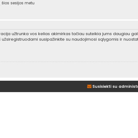
šios sesijos metu
tracija užtrunka vos kelias akimirkas tačiau suteikia jums daugiau gali
 užsiregistruodami susipažinkite su naudojimosi sąlygomis ir nuosta
Susisiekti su administ