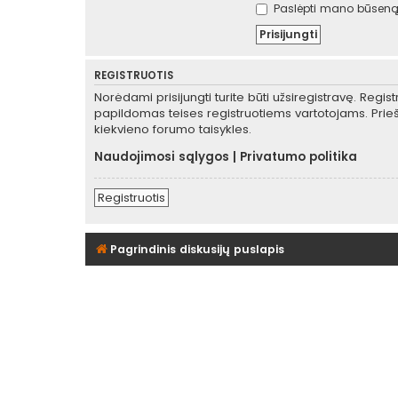
Paslėpti mano būseną 
REGISTRUOTIS
Norėdami prisijungti turite būti užsiregistravę. Regis
papildomas teises registruotiems vartotojams. Prieš
kiekvieno forumo taisykles.
Naudojimosi sąlygos
|
Privatumo politika
Registruotis
Pagrindinis diskusijų puslapis