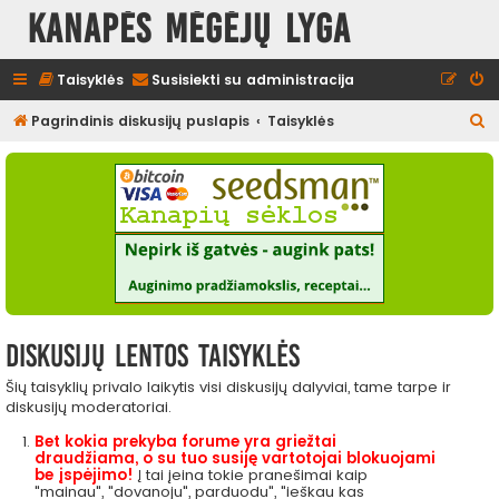
Kanapės mėgėjų lyga
Taisyklės
Susisiekti su administracija
I
Pagrindinis diskusijų puslapis
Taisyklės
e
š
k
o
t
i
Diskusijų lentos taisyklės
Šių taisyklių privalo laikytis visi diskusijų dalyviai, tame tarpe ir
diskusijų moderatoriai.
Bet kokia prekyba forume yra griežtai
draudžiama, o su tuo susiję vartotojai blokuojami
be įspėjimo!
Į tai įeina tokie pranešimai kaip
"mainau", "dovanoju", parduodu", "ieškau kas