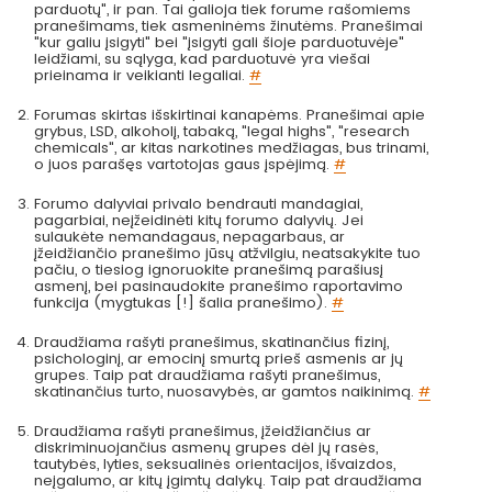
parduotų", ir pan. Tai galioja tiek forume rašomiems
pranešimams, tiek asmeninėms žinutėms. Pranešimai
"kur galiu įsigyti" bei "įsigyti gali šioje parduotuvėje"
leidžiami, su sąlyga, kad parduotuvė yra viešai
prieinama ir veikianti legaliai.
#
Forumas skirtas išskirtinai kanapėms. Pranešimai apie
grybus, LSD, alkoholį, tabaką, "legal highs", "research
chemicals", ar kitas narkotines medžiagas, bus trinami,
o juos parašęs vartotojas gaus įspėjimą.
#
Forumo dalyviai privalo bendrauti mandagiai,
pagarbiai, neįžeidinėti kitų forumo dalyvių. Jei
sulaukėte nemandagaus, nepagarbaus, ar
įžeidžiančio pranešimo jūsų atžvilgiu, neatsakykite tuo
pačiu, o tiesiog ignoruokite pranešimą parašiusį
asmenį, bei pasinaudokite pranešimo raportavimo
funkcija (mygtukas [!] šalia pranešimo).
#
Draudžiama rašyti pranešimus, skatinančius fizinį,
psichologinį, ar emocinį smurtą prieš asmenis ar jų
grupes. Taip pat draudžiama rašyti pranešimus,
skatinančius turto, nuosavybės, ar gamtos naikinimą.
#
Draudžiama rašyti pranešimus, įžeidžiančius ar
diskriminuojančius asmenų grupes dėl jų rasės,
tautybės, lyties, seksualinės orientacijos, išvaizdos,
neįgalumo, ar kitų įgimtų dalykų. Taip pat draudžiama