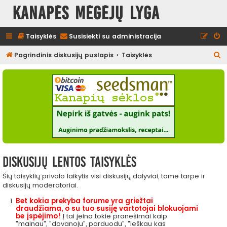
Kanapės mėgėjų lyga
Taisyklės
Susisiekti su administracija
I
Pagrindinis diskusijų puslapis
Taisyklės
e
š
k
o
t
i
Diskusijų lentos taisyklės
Šių taisyklių privalo laikytis visi diskusijų dalyviai, tame tarpe ir
diskusijų moderatoriai.
Bet kokia prekyba forume yra griežtai
draudžiama, o su tuo susiję vartotojai blokuojami
be įspėjimo!
Į tai įeina tokie pranešimai kaip
"mainau", "dovanoju", parduodu", "ieškau kas