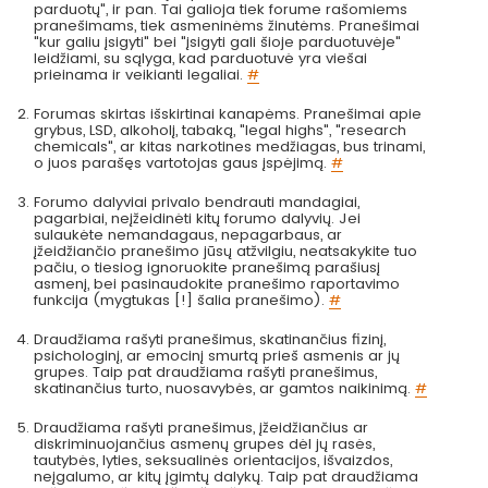
parduotų", ir pan. Tai galioja tiek forume rašomiems
pranešimams, tiek asmeninėms žinutėms. Pranešimai
"kur galiu įsigyti" bei "įsigyti gali šioje parduotuvėje"
leidžiami, su sąlyga, kad parduotuvė yra viešai
prieinama ir veikianti legaliai.
#
Forumas skirtas išskirtinai kanapėms. Pranešimai apie
grybus, LSD, alkoholį, tabaką, "legal highs", "research
chemicals", ar kitas narkotines medžiagas, bus trinami,
o juos parašęs vartotojas gaus įspėjimą.
#
Forumo dalyviai privalo bendrauti mandagiai,
pagarbiai, neįžeidinėti kitų forumo dalyvių. Jei
sulaukėte nemandagaus, nepagarbaus, ar
įžeidžiančio pranešimo jūsų atžvilgiu, neatsakykite tuo
pačiu, o tiesiog ignoruokite pranešimą parašiusį
asmenį, bei pasinaudokite pranešimo raportavimo
funkcija (mygtukas [!] šalia pranešimo).
#
Draudžiama rašyti pranešimus, skatinančius fizinį,
psichologinį, ar emocinį smurtą prieš asmenis ar jų
grupes. Taip pat draudžiama rašyti pranešimus,
skatinančius turto, nuosavybės, ar gamtos naikinimą.
#
Draudžiama rašyti pranešimus, įžeidžiančius ar
diskriminuojančius asmenų grupes dėl jų rasės,
tautybės, lyties, seksualinės orientacijos, išvaizdos,
neįgalumo, ar kitų įgimtų dalykų. Taip pat draudžiama