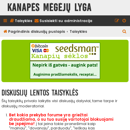
Kanapės mėgėjų lyga
Taisyklės
Susisiekti su administracija
I
Pagrindinis diskusijų puslapis
Taisyklės
e
š
k
o
t
i
Diskusijų lentos taisyklės
Šių taisyklių privalo laikytis visi diskusijų dalyviai, tame tarpe ir
diskusijų moderatoriai.
Bet kokia prekyba forume yra griežtai
draudžiama, o su tuo susiję vartotojai blokuojami
be įspėjimo!
Į tai įeina tokie pranešimai kaip
"mainau", "dovanoju", parduodu", "ieškau kas