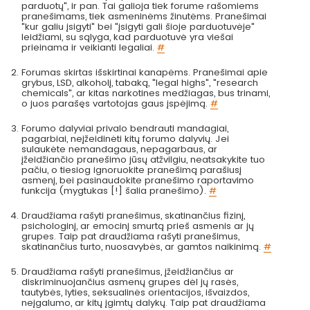
parduotų", ir pan. Tai galioja tiek forume rašomiems
pranešimams, tiek asmeninėms žinutėms. Pranešimai
"kur galiu įsigyti" bei "įsigyti gali šioje parduotuvėje"
leidžiami, su sąlyga, kad parduotuvė yra viešai
prieinama ir veikianti legaliai.
#
Forumas skirtas išskirtinai kanapėms. Pranešimai apie
grybus, LSD, alkoholį, tabaką, "legal highs", "research
chemicals", ar kitas narkotines medžiagas, bus trinami,
o juos parašęs vartotojas gaus įspėjimą.
#
Forumo dalyviai privalo bendrauti mandagiai,
pagarbiai, neįžeidinėti kitų forumo dalyvių. Jei
sulaukėte nemandagaus, nepagarbaus, ar
įžeidžiančio pranešimo jūsų atžvilgiu, neatsakykite tuo
pačiu, o tiesiog ignoruokite pranešimą parašiusį
asmenį, bei pasinaudokite pranešimo raportavimo
funkcija (mygtukas [!] šalia pranešimo).
#
Draudžiama rašyti pranešimus, skatinančius fizinį,
psichologinį, ar emocinį smurtą prieš asmenis ar jų
grupes. Taip pat draudžiama rašyti pranešimus,
skatinančius turto, nuosavybės, ar gamtos naikinimą.
#
Draudžiama rašyti pranešimus, įžeidžiančius ar
diskriminuojančius asmenų grupes dėl jų rasės,
tautybės, lyties, seksualinės orientacijos, išvaizdos,
neįgalumo, ar kitų įgimtų dalykų. Taip pat draudžiama