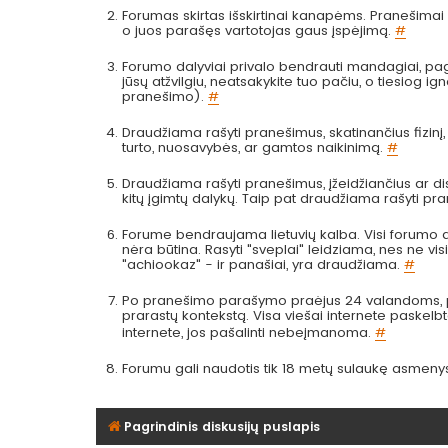
Forumas skirtas išskirtinai kanapėms. Pranešimai a
o juos parašęs vartotojas gaus įspėjimą.
#
Forumo dalyviai privalo bendrauti mandagiai, pag
jūsų atžvilgiu, neatsakykite tuo pačiu, o tiesiog
pranešimo).
#
Draudžiama rašyti pranešimus, skatinančius fizinį
turto, nuosavybės, ar gamtos naikinimą.
#
Draudžiama rašyti pranešimus, įžeidžiančius ar dis
kitų įgimtų dalykų. Taip pat draudžiama rašyti pr
Forume bendraujama lietuvių kalba. Visi forumo da
nėra būtina. Rasyti "sveplai" leidziama, nes ne visi 
"achiookaz" - ir panašiai, yra draudžiama.
#
Po pranešimo parašymo praėjus 24 valandoms, pra
prarastų kontekstą. Visa viešai internete paskel
internete, jos pašalinti nebeįmanoma.
#
Forumu gali naudotis tik 18 metų sulaukę asmeny
Pagrindinis diskusijų puslapis