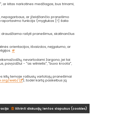
", ar kitas narkotines medžiagas, bus trinami,
s, nepagarbaus, ar įžeidžiančio pranešimo
 raportavimo funkcija (mygtukas [!] šalia
at draudžiama rašyti pranešimus, skatinančius
inės orientacijos, išvaizdos, neįgalumo, ar
ligijos.
#
eiksmažodžių, nevartodami žargono, jei tai
us, pavyzdžiui - "as wilnietis", "buvo kroota",
 kitų temoje rašiusių vartotojų pranešimai
ve.org/web/
), todėl kartą paskelbus ją
racija
Ištrinti diskusijų lentos slapukus (cookies)