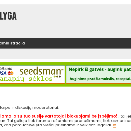
lyga
administracija
e tarpe ir diskusijų moderatoriai.
iama, o su tuo susiję vartotojai blokuojami be įspėjimo!
Į tai į
 pan. Tai galioja tiek forume rašomiems pranešimams, tiek asmeninėms
ga, kad parduotuvė yra viešai prieinama ir veikianti legaliai.
#