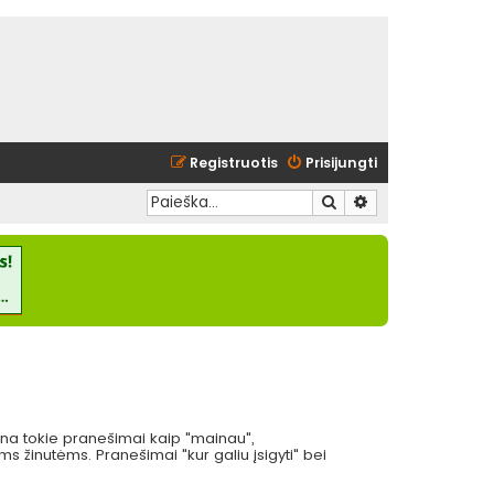
Registruotis
Prisijungti
Ieškoti
Išplėstinė paieška
eina tokie pranešimai kaip "mainau",
 žinutėms. Pranešimai "kur galiu įsigyti" bei