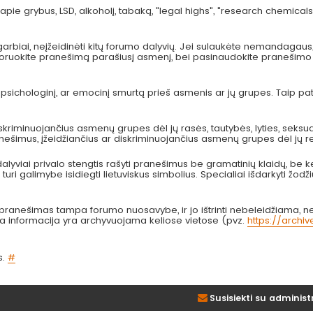
pie grybus, LSD, alkoholį, tabaką, "legal highs", "research chemicals
arbiai, neįžeidinėti kitų forumo dalyvių. Jei sulaukėte nemandagau
 ignoruokite pranešimą parašiusį asmenį, bei pasinaudokite pranešimo
, psichologinį, ar emocinį smurtą prieš asmenis ar jų grupes. Taip p
kriminuojančius asmenų grupes dėl jų rasės, tautybės, lyties, seksual
anešimus, įžeidžiančius ar diskriminuojančius asmenų grupes dėl jų re
lyviai privalo stengtis rašyti pranešimus be gramatinių klaidų, be k
turi galimybe isidiegti lietuviskus simbolius. Specialiai išdarkyti žodži
nešimas tampa forumo nuosavybe, ir jo ištrinti nebeleidžiama, nes
bta informacija yra archyvuojama keliose vietose (pvz.
https://archi
s.
#
Susisiekti su administ