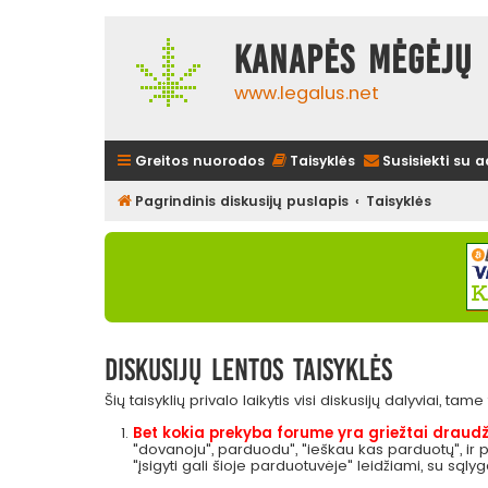
Kanapės mėgėjų 
www.legalus.net
Greitos nuorodos
Taisyklės
Susisiekti su 
Pagrindinis diskusijų puslapis
Taisyklės
Diskusijų lentos taisyklės
Šių taisyklių privalo laikytis visi diskusijų dalyviai, tam
Bet kokia prekyba forume yra griežtai draudž
"dovanoju", parduodu", "ieškau kas parduotų", ir
"įsigyti gali šioje parduotuvėje" leidžiami, su sąly