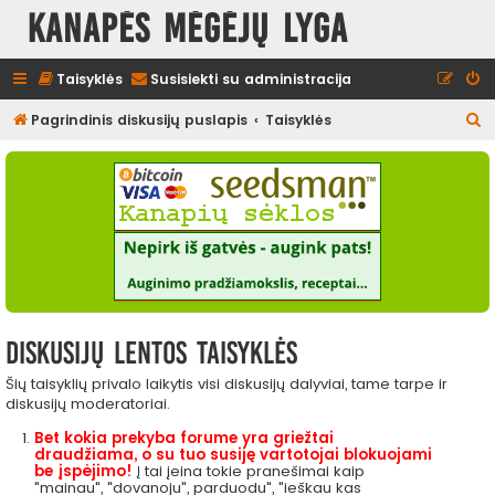
Kanapės mėgėjų lyga
Taisyklės
Susisiekti su administracija
I
Pagrindinis diskusijų puslapis
Taisyklės
e
š
k
o
t
i
Diskusijų lentos taisyklės
Šių taisyklių privalo laikytis visi diskusijų dalyviai, tame tarpe ir
diskusijų moderatoriai.
Bet kokia prekyba forume yra griežtai
draudžiama, o su tuo susiję vartotojai blokuojami
be įspėjimo!
Į tai įeina tokie pranešimai kaip
"mainau", "dovanoju", parduodu", "ieškau kas