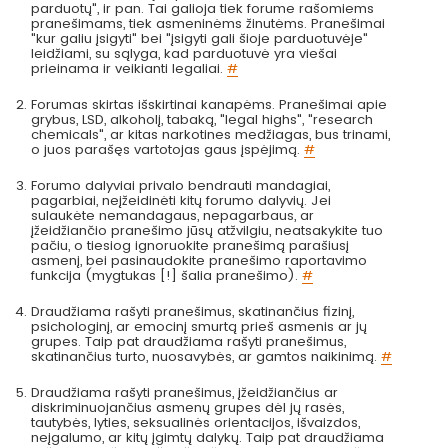
parduotų", ir pan. Tai galioja tiek forume rašomiems
pranešimams, tiek asmeninėms žinutėms. Pranešimai
"kur galiu įsigyti" bei "įsigyti gali šioje parduotuvėje"
leidžiami, su sąlyga, kad parduotuvė yra viešai
prieinama ir veikianti legaliai.
#
Forumas skirtas išskirtinai kanapėms. Pranešimai apie
grybus, LSD, alkoholį, tabaką, "legal highs", "research
chemicals", ar kitas narkotines medžiagas, bus trinami,
o juos parašęs vartotojas gaus įspėjimą.
#
Forumo dalyviai privalo bendrauti mandagiai,
pagarbiai, neįžeidinėti kitų forumo dalyvių. Jei
sulaukėte nemandagaus, nepagarbaus, ar
įžeidžiančio pranešimo jūsų atžvilgiu, neatsakykite tuo
pačiu, o tiesiog ignoruokite pranešimą parašiusį
asmenį, bei pasinaudokite pranešimo raportavimo
funkcija (mygtukas [!] šalia pranešimo).
#
Draudžiama rašyti pranešimus, skatinančius fizinį,
psichologinį, ar emocinį smurtą prieš asmenis ar jų
grupes. Taip pat draudžiama rašyti pranešimus,
skatinančius turto, nuosavybės, ar gamtos naikinimą.
#
Draudžiama rašyti pranešimus, įžeidžiančius ar
diskriminuojančius asmenų grupes dėl jų rasės,
tautybės, lyties, seksualinės orientacijos, išvaizdos,
neįgalumo, ar kitų įgimtų dalykų. Taip pat draudžiama