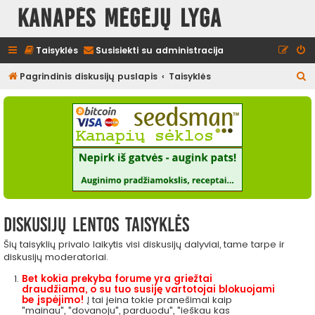
Kanapės mėgėjų lyga
Taisyklės
Susisiekti su administracija
I
Pagrindinis diskusijų puslapis
Taisyklės
e
š
k
o
t
i
Diskusijų lentos taisyklės
Šių taisyklių privalo laikytis visi diskusijų dalyviai, tame tarpe ir
diskusijų moderatoriai.
Bet kokia prekyba forume yra griežtai
draudžiama, o su tuo susiję vartotojai blokuojami
be įspėjimo!
Į tai įeina tokie pranešimai kaip
"mainau", "dovanoju", parduodu", "ieškau kas