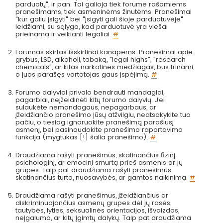
parduotų", ir pan. Tai galioja tiek forume rašomiems
pranešimams, tiek asmeninėms žinutėms. Pranešimai
"kur galiu įsigyti" bei "įsigyti gali šioje parduotuvėje"
leidžiami, su sąlyga, kad parduotuvė yra viešai
prieinama ir veikianti legaliai.
#
Forumas skirtas išskirtinai kanapėms. Pranešimai apie
grybus, LSD, alkoholį, tabaką, "legal highs", "research
chemicals", ar kitas narkotines medžiagas, bus trinami,
o juos parašęs vartotojas gaus įspėjimą.
#
Forumo dalyviai privalo bendrauti mandagiai,
pagarbiai, neįžeidinėti kitų forumo dalyvių. Jei
sulaukėte nemandagaus, nepagarbaus, ar
įžeidžiančio pranešimo jūsų atžvilgiu, neatsakykite tuo
pačiu, o tiesiog ignoruokite pranešimą parašiusį
asmenį, bei pasinaudokite pranešimo raportavimo
funkcija (mygtukas [!] šalia pranešimo).
#
Draudžiama rašyti pranešimus, skatinančius fizinį,
psichologinį, ar emocinį smurtą prieš asmenis ar jų
grupes. Taip pat draudžiama rašyti pranešimus,
skatinančius turto, nuosavybės, ar gamtos naikinimą.
#
Draudžiama rašyti pranešimus, įžeidžiančius ar
diskriminuojančius asmenų grupes dėl jų rasės,
tautybės, lyties, seksualinės orientacijos, išvaizdos,
neįgalumo, ar kitų įgimtų dalykų. Taip pat draudžiama