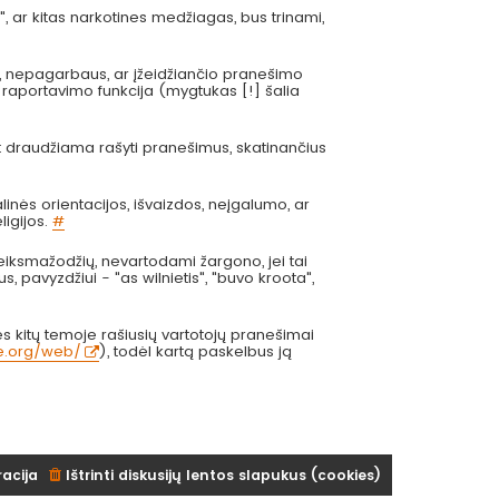
", ar kitas narkotines medžiagas, bus trinami,
s, nepagarbaus, ar įžeidžiančio pranešimo
 raportavimo funkcija (mygtukas [!] šalia
at draudžiama rašyti pranešimus, skatinančius
inės orientacijos, išvaizdos, neįgalumo, ar
ligijos.
#
eiksmažodžių, nevartodami žargono, jei tai
us, pavyzdžiui - "as wilnietis", "buvo kroota",
 kitų temoje rašiusių vartotojų pranešimai
ve.org/web/
), todėl kartą paskelbus ją
racija
Ištrinti diskusijų lentos slapukus (cookies)