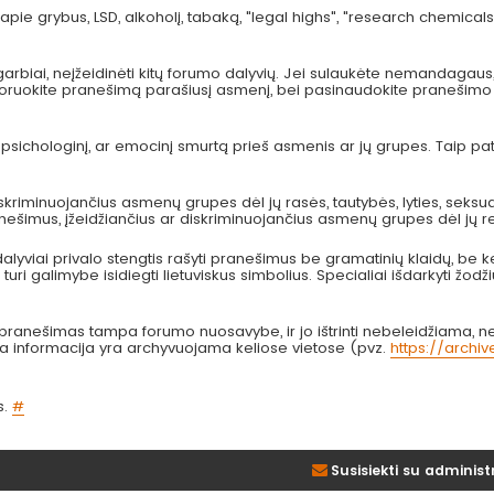
pie grybus, LSD, alkoholį, tabaką, "legal highs", "research chemicals
arbiai, neįžeidinėti kitų forumo dalyvių. Jei sulaukėte nemandagau
 ignoruokite pranešimą parašiusį asmenį, bei pasinaudokite pranešimo
, psichologinį, ar emocinį smurtą prieš asmenis ar jų grupes. Taip p
kriminuojančius asmenų grupes dėl jų rasės, tautybės, lyties, seksual
anešimus, įžeidžiančius ar diskriminuojančius asmenų grupes dėl jų re
lyviai privalo stengtis rašyti pranešimus be gramatinių klaidų, be k
turi galimybe isidiegti lietuviskus simbolius. Specialiai išdarkyti žodži
nešimas tampa forumo nuosavybe, ir jo ištrinti nebeleidžiama, nes
bta informacija yra archyvuojama keliose vietose (pvz.
https://archi
s.
#
Susisiekti su administ