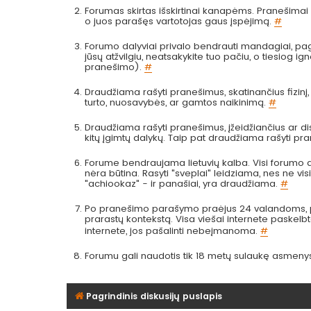
Forumas skirtas išskirtinai kanapėms. Pranešimai a
o juos parašęs vartotojas gaus įspėjimą.
#
Forumo dalyviai privalo bendrauti mandagiai, pag
jūsų atžvilgiu, neatsakykite tuo pačiu, o tiesiog
pranešimo).
#
Draudžiama rašyti pranešimus, skatinančius fizinį
turto, nuosavybės, ar gamtos naikinimą.
#
Draudžiama rašyti pranešimus, įžeidžiančius ar dis
kitų įgimtų dalykų. Taip pat draudžiama rašyti pr
Forume bendraujama lietuvių kalba. Visi forumo da
nėra būtina. Rasyti "sveplai" leidziama, nes ne visi 
"achiookaz" - ir panašiai, yra draudžiama.
#
Po pranešimo parašymo praėjus 24 valandoms, pra
prarastų kontekstą. Visa viešai internete paskel
internete, jos pašalinti nebeįmanoma.
#
Forumu gali naudotis tik 18 metų sulaukę asmeny
Pagrindinis diskusijų puslapis