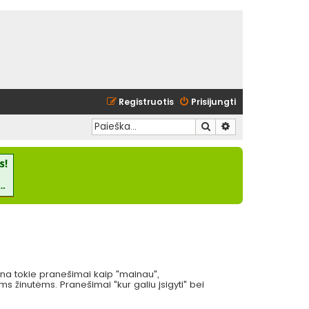
Registruotis
Prisijungti
Ieškoti
Išplėstinė paieška
eina tokie pranešimai kaip "mainau",
 žinutėms. Pranešimai "kur galiu įsigyti" bei