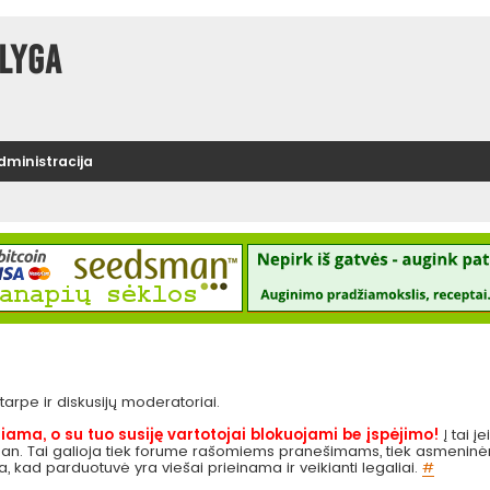
lyga
administracija
e tarpe ir diskusijų moderatoriai.
iama, o su tuo susiję vartotojai blokuojami be įspėjimo!
Į tai į
 pan. Tai galioja tiek forume rašomiems pranešimams, tiek asmeninėms
ga, kad parduotuvė yra viešai prieinama ir veikianti legaliai.
#