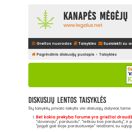
Kanapės mėgėjų 
www.legalus.net
Greitos nuorodos
Taisyklės
Susisiekti su 
Pagrindinis diskusijų puslapis
Taisyklės
Diskusijų lentos taisyklės
Šių taisyklių privalo laikytis visi diskusijų dalyviai, tam
Bet kokia prekyba forume yra griežtai draudž
"dovanoju", parduodu", "ieškau kas parduotų", ir
"įsigyti gali šioje parduotuvėje" leidžiami, su sąly