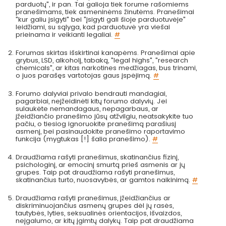
parduotų", ir pan. Tai galioja tiek forume rašomiems
pranešimams, tiek asmeninėms žinutėms. Pranešimai
"kur galiu įsigyti" bei "įsigyti gali šioje parduotuvėje"
leidžiami, su sąlyga, kad parduotuvė yra viešai
prieinama ir veikianti legaliai.
#
Forumas skirtas išskirtinai kanapėms. Pranešimai apie
grybus, LSD, alkoholį, tabaką, "legal highs", "research
chemicals", ar kitas narkotines medžiagas, bus trinami,
o juos parašęs vartotojas gaus įspėjimą.
#
Forumo dalyviai privalo bendrauti mandagiai,
pagarbiai, neįžeidinėti kitų forumo dalyvių. Jei
sulaukėte nemandagaus, nepagarbaus, ar
įžeidžiančio pranešimo jūsų atžvilgiu, neatsakykite tuo
pačiu, o tiesiog ignoruokite pranešimą parašiusį
asmenį, bei pasinaudokite pranešimo raportavimo
funkcija (mygtukas [!] šalia pranešimo).
#
Draudžiama rašyti pranešimus, skatinančius fizinį,
psichologinį, ar emocinį smurtą prieš asmenis ar jų
grupes. Taip pat draudžiama rašyti pranešimus,
skatinančius turto, nuosavybės, ar gamtos naikinimą.
#
Draudžiama rašyti pranešimus, įžeidžiančius ar
diskriminuojančius asmenų grupes dėl jų rasės,
tautybės, lyties, seksualinės orientacijos, išvaizdos,
neįgalumo, ar kitų įgimtų dalykų. Taip pat draudžiama