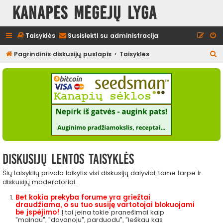
Kanapės mėgėjų lyga
Taisyklės
Susisiekti su administracija
I
Pagrindinis diskusijų puslapis
Taisyklės
e
š
k
o
t
i
Diskusijų lentos taisyklės
Šių taisyklių privalo laikytis visi diskusijų dalyviai, tame tarpe ir
diskusijų moderatoriai.
Bet kokia prekyba forume yra griežtai
draudžiama, o su tuo susiję vartotojai blokuojami
be įspėjimo!
Į tai įeina tokie pranešimai kaip
"mainau", "dovanoju", parduodu", "ieškau kas