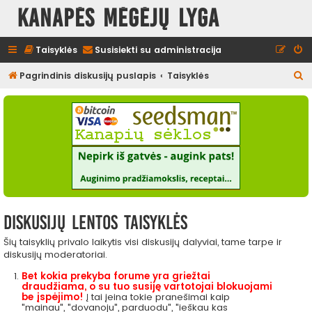
Kanapės mėgėjų lyga
Taisyklės
Susisiekti su administracija
I
Pagrindinis diskusijų puslapis
Taisyklės
e
š
k
o
t
i
Diskusijų lentos taisyklės
Šių taisyklių privalo laikytis visi diskusijų dalyviai, tame tarpe ir
diskusijų moderatoriai.
Bet kokia prekyba forume yra griežtai
draudžiama, o su tuo susiję vartotojai blokuojami
be įspėjimo!
Į tai įeina tokie pranešimai kaip
"mainau", "dovanoju", parduodu", "ieškau kas