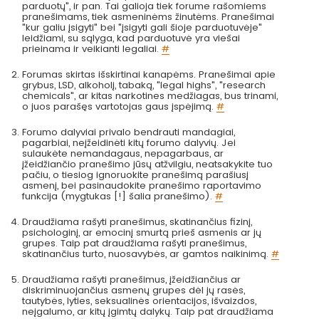
parduotų", ir pan. Tai galioja tiek forume rašomiems
pranešimams, tiek asmeninėms žinutėms. Pranešimai
"kur galiu įsigyti" bei "įsigyti gali šioje parduotuvėje"
leidžiami, su sąlyga, kad parduotuvė yra viešai
prieinama ir veikianti legaliai.
#
Forumas skirtas išskirtinai kanapėms. Pranešimai apie
grybus, LSD, alkoholį, tabaką, "legal highs", "research
chemicals", ar kitas narkotines medžiagas, bus trinami,
o juos parašęs vartotojas gaus įspėjimą.
#
Forumo dalyviai privalo bendrauti mandagiai,
pagarbiai, neįžeidinėti kitų forumo dalyvių. Jei
sulaukėte nemandagaus, nepagarbaus, ar
įžeidžiančio pranešimo jūsų atžvilgiu, neatsakykite tuo
pačiu, o tiesiog ignoruokite pranešimą parašiusį
asmenį, bei pasinaudokite pranešimo raportavimo
funkcija (mygtukas [!] šalia pranešimo).
#
Draudžiama rašyti pranešimus, skatinančius fizinį,
psichologinį, ar emocinį smurtą prieš asmenis ar jų
grupes. Taip pat draudžiama rašyti pranešimus,
skatinančius turto, nuosavybės, ar gamtos naikinimą.
#
Draudžiama rašyti pranešimus, įžeidžiančius ar
diskriminuojančius asmenų grupes dėl jų rasės,
tautybės, lyties, seksualinės orientacijos, išvaizdos,
neįgalumo, ar kitų įgimtų dalykų. Taip pat draudžiama