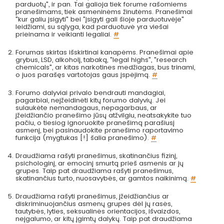
parduotų", ir pan. Tai galioja tiek forume rašomiems
pranešimams, tiek asmeninėms žinutėms. Pranešimai
"kur galiu įsigyti" bei "įsigyti gali šioje parduotuvėje"
leidžiami, su sąlyga, kad parduotuvė yra viešai
prieinama ir veikianti legaliai.
#
Forumas skirtas išskirtinai kanapėms. Pranešimai apie
grybus, LSD, alkoholį, tabaką, "legal highs", "research
chemicals", ar kitas narkotines medžiagas, bus trinami,
o juos parašęs vartotojas gaus įspėjimą.
#
Forumo dalyviai privalo bendrauti mandagiai,
pagarbiai, neįžeidinėti kitų forumo dalyvių. Jei
sulaukėte nemandagaus, nepagarbaus, ar
įžeidžiančio pranešimo jūsų atžvilgiu, neatsakykite tuo
pačiu, o tiesiog ignoruokite pranešimą parašiusį
asmenį, bei pasinaudokite pranešimo raportavimo
funkcija (mygtukas [!] šalia pranešimo).
#
Draudžiama rašyti pranešimus, skatinančius fizinį,
psichologinį, ar emocinį smurtą prieš asmenis ar jų
grupes. Taip pat draudžiama rašyti pranešimus,
skatinančius turto, nuosavybės, ar gamtos naikinimą.
#
Draudžiama rašyti pranešimus, įžeidžiančius ar
diskriminuojančius asmenų grupes dėl jų rasės,
tautybės, lyties, seksualinės orientacijos, išvaizdos,
neįgalumo, ar kitų įgimtų dalykų. Taip pat draudžiama