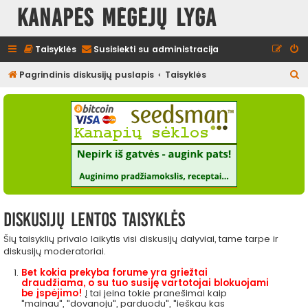
Kanapės mėgėjų lyga
Taisyklės
Susisiekti su administracija
I
Pagrindinis diskusijų puslapis
Taisyklės
e
š
k
o
t
i
Diskusijų lentos taisyklės
Šių taisyklių privalo laikytis visi diskusijų dalyviai, tame tarpe ir
diskusijų moderatoriai.
Bet kokia prekyba forume yra griežtai
draudžiama, o su tuo susiję vartotojai blokuojami
be įspėjimo!
Į tai įeina tokie pranešimai kaip
"mainau", "dovanoju", parduodu", "ieškau kas