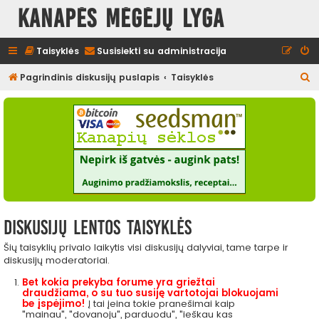
Kanapės mėgėjų lyga
Taisyklės
Susisiekti su administracija
I
Pagrindinis diskusijų puslapis
Taisyklės
e
š
k
o
t
i
Diskusijų lentos taisyklės
Šių taisyklių privalo laikytis visi diskusijų dalyviai, tame tarpe ir
diskusijų moderatoriai.
Bet kokia prekyba forume yra griežtai
draudžiama, o su tuo susiję vartotojai blokuojami
be įspėjimo!
Į tai įeina tokie pranešimai kaip
"mainau", "dovanoju", parduodu", "ieškau kas