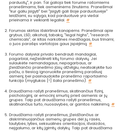
parduotų", ir pan. Tai galioja tiek forume rašomiems
pranešimams, tiek asmeninėms žinutėms. Pranešimai
"kur galiu įsigyti" bei "įsigyti gali šioje parduotuvėje"
leidžiami, su sąlyga, kad parduotuvė yra viešai
prieinama ir veikianti legaliai.
#
Forumas skirtas išskirtinai kanapėms. Pranešimai apie
grybus, LSD, alkoholį, tabaką, "legal highs", "research
chemicals", ar kitas narkotines medžiagas, bus trinami,
o juos parašęs vartotojas gaus įspėjimą.
#
Forumo dalyviai privalo bendrauti mandagiai,
pagarbiai, neįžeidinėti kitų forumo dalyvių. Jei
sulaukėte nemandagaus, nepagarbaus, ar
įžeidžiančio pranešimo jūsų atžvilgiu, neatsakykite tuo
pačiu, o tiesiog ignoruokite pranešimą parašiusį
asmenį, bei pasinaudokite pranešimo raportavimo
funkcija (mygtukas [!] šalia pranešimo).
#
Draudžiama rašyti pranešimus, skatinančius fizinį,
psichologinį, ar emocinį smurtą prieš asmenis ar jų
grupes. Taip pat draudžiama rašyti pranešimus,
skatinančius turto, nuosavybės, ar gamtos naikinimą.
#
Draudžiama rašyti pranešimus, įžeidžiančius ar
diskriminuojančius asmenų grupes dėl jų rasės,
tautybės, lyties, seksualinės orientacijos, išvaizdos,
neįgalumo, ar kitų įgimtų dalykų. Taip pat draudžiama