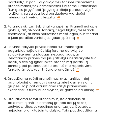
parduotų", ir pan. Tai galioja tiek forume rašomiems
pranešimams, tiek asmeninėms žinutėms. Pranešimai
"kur galiu įsigyti" bei "įsigyti gali šioje parduotuvėje"
leidžiami, su sąlyga, kad parduotuvė yra viešai
prieinama ir veikianti legaliai.
#
Forumas skirtas išskirtinai kanapėms. Pranešimai apie
grybus, LSD, alkoholį, tabaką, "legal highs", "research
chemicals", ar kitas narkotines medžiagas, bus trinami,
o juos parašęs vartotojas gaus įspėjimą.
#
Forumo dalyviai privalo bendrauti mandagiai,
pagarbiai, neįžeidinėti kitų forumo dalyvių. Jei
sulaukėte nemandagaus, nepagarbaus, ar
įžeidžiančio pranešimo jūsų atžvilgiu, neatsakykite tuo
pačiu, o tiesiog ignoruokite pranešimą parašiusį
asmenį, bei pasinaudokite pranešimo raportavimo
funkcija (mygtukas [!] šalia pranešimo).
#
Draudžiama rašyti pranešimus, skatinančius fizinį,
psichologinį, ar emocinį smurtą prieš asmenis ar jų
grupes. Taip pat draudžiama rašyti pranešimus,
skatinančius turto, nuosavybės, ar gamtos naikinimą.
#
Draudžiama rašyti pranešimus, įžeidžiančius ar
diskriminuojančius asmenų grupes dėl jų rasės,
tautybės, lyties, seksualinės orientacijos, išvaizdos,
neįgalumo, ar kitų įgimtų dalykų. Taip pat draudžiama