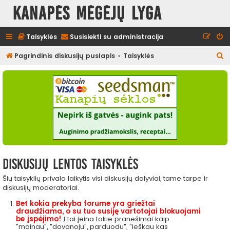
Kanapės mėgėjų lyga
Taisyklės
Susisiekti su administracija
I
Pagrindinis diskusijų puslapis
Taisyklės
e
š
k
o
t
i
Diskusijų lentos taisyklės
Šių taisyklių privalo laikytis visi diskusijų dalyviai, tame tarpe ir
diskusijų moderatoriai.
Bet kokia prekyba forume yra griežtai
draudžiama, o su tuo susiję vartotojai blokuojami
be įspėjimo!
Į tai įeina tokie pranešimai kaip
"mainau", "dovanoju", parduodu", "ieškau kas