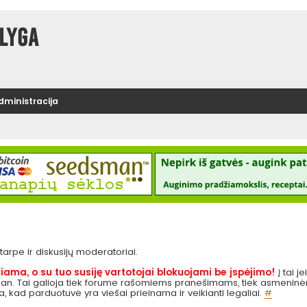
lyga
administracija
e tarpe ir diskusijų moderatoriai.
iama, o su tuo susiję vartotojai blokuojami be įspėjimo!
Į tai į
 pan. Tai galioja tiek forume rašomiems pranešimams, tiek asmeninėms
ga, kad parduotuvė yra viešai prieinama ir veikianti legaliai.
#