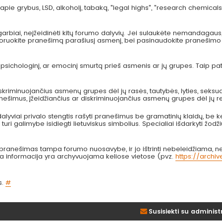
pie grybus, LSD, alkoholį, tabaką, "legal highs", "research chemicals
arbiai, neįžeidinėti kitų forumo dalyvių. Jei sulaukėte nemandagau
 ignoruokite pranešimą parašiusį asmenį, bei pasinaudokite pranešimo
, psichologinį, ar emocinį smurtą prieš asmenis ar jų grupes. Taip p
kriminuojančius asmenų grupes dėl jų rasės, tautybės, lyties, seksual
anešimus, įžeidžiančius ar diskriminuojančius asmenų grupes dėl jų re
lyviai privalo stengtis rašyti pranešimus be gramatinių klaidų, be k
turi galimybe isidiegti lietuviskus simbolius. Specialiai išdarkyti žodži
nešimas tampa forumo nuosavybe, ir jo ištrinti nebeleidžiama, nes
bta informacija yra archyvuojama keliose vietose (pvz.
https://archi
s.
#
Susisiekti su administ