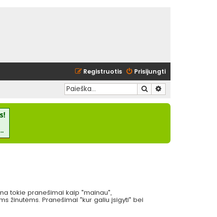
Registruotis
Prisijungti
Ieškoti
Išplėstinė paieška
eina tokie pranešimai kaip "mainau",
 žinutėms. Pranešimai "kur galiu įsigyti" bei