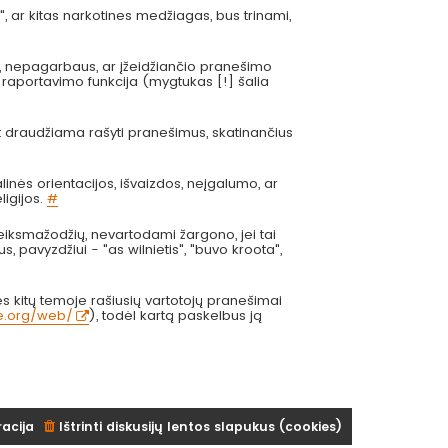
", ar kitas narkotines medžiagas, bus trinami,
s, nepagarbaus, ar įžeidžiančio pranešimo
 raportavimo funkcija (mygtukas [!] šalia
at draudžiama rašyti pranešimus, skatinančius
inės orientacijos, išvaizdos, neįgalumo, ar
ligijos.
#
eiksmažodžių, nevartodami žargono, jei tai
us, pavyzdžiui - "as wilnietis", "buvo kroota",
 kitų temoje rašiusių vartotojų pranešimai
ve.org/web/
), todėl kartą paskelbus ją
racija
Ištrinti diskusijų lentos slapukus (cookies)