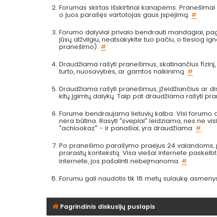
Forumas skirtas išskirtinai kanapėms. Pranešimai a
o juos parašęs vartotojas gaus įspėjimą.
#
Forumo dalyviai privalo bendrauti mandagiai, pag
jūsų atžvilgiu, neatsakykite tuo pačiu, o tiesiog
pranešimo).
#
Draudžiama rašyti pranešimus, skatinančius fizinį
turto, nuosavybės, ar gamtos naikinimą.
#
Draudžiama rašyti pranešimus, įžeidžiančius ar dis
kitų įgimtų dalykų. Taip pat draudžiama rašyti pr
Forume bendraujama lietuvių kalba. Visi forumo da
nėra būtina. Rasyti "sveplai" leidziama, nes ne visi 
"achiookaz" - ir panašiai, yra draudžiama.
#
Po pranešimo parašymo praėjus 24 valandoms, pra
prarastų kontekstą. Visa viešai internete paskel
internete, jos pašalinti nebeįmanoma.
#
Forumu gali naudotis tik 18 metų sulaukę asmeny
Pagrindinis diskusijų puslapis