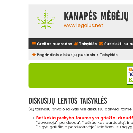
Kanapės mėgėjų 
www.legalus.net
Greitos nuorodos
Taisyklės
Susisiekti su 
Pagrindinis diskusijų puslapis
Taisyklės
Diskusijų lentos taisyklės
Šių taisyklių privalo laikytis visi diskusijų dalyviai, tam
Bet kokia prekyba forume yra griežtai draudž
"dovanoju", parduodu", "ieškau kas parduotų", ir
"įsigyti gali šioje parduotuvėje" leidžiami, su sąly