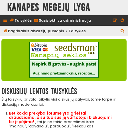
Kanapės mėgėjų lyga
Taisyklės
Susisiekti su administracija
I
Pagrindinis diskusijų puslapis
Taisyklės
e
š
k
o
t
i
Diskusijų lentos taisyklės
Šių taisyklių privalo laikytis visi diskusijų dalyviai, tame tarpe ir
diskusijų moderatoriai.
Bet kokia prekyba forume yra griežtai
draudžiama, o su tuo susiję vartotojai blokuojami
be įspėjimo!
Į tai įeina tokie pranešimai kaip
"mainau", "dovanoju", parduodu", "ieškau kas