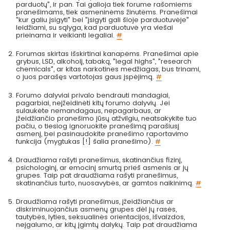
parduotų", ir pan. Tai galioja tiek forume rašomiems
pranešimams, tiek asmeninėms žinutėms. Pranešimai
"kur galiu įsigyti" bei "įsigyti gali šioje parduotuvėje"
leidžiami, su sąlyga, kad parduotuvė yra viešai
prieinama ir veikianti legaliai.
#
Forumas skirtas išskirtinai kanapėms. Pranešimai apie
grybus, LSD, alkoholį, tabaką, "legal highs", "research
chemicals", ar kitas narkotines medžiagas, bus trinami,
o juos parašęs vartotojas gaus įspėjimą.
#
Forumo dalyviai privalo bendrauti mandagiai,
pagarbiai, neįžeidinėti kitų forumo dalyvių. Jei
sulaukėte nemandagaus, nepagarbaus, ar
įžeidžiančio pranešimo jūsų atžvilgiu, neatsakykite tuo
pačiu, o tiesiog ignoruokite pranešimą parašiusį
asmenį, bei pasinaudokite pranešimo raportavimo
funkcija (mygtukas [!] šalia pranešimo).
#
Draudžiama rašyti pranešimus, skatinančius fizinį,
psichologinį, ar emocinį smurtą prieš asmenis ar jų
grupes. Taip pat draudžiama rašyti pranešimus,
skatinančius turto, nuosavybės, ar gamtos naikinimą.
#
Draudžiama rašyti pranešimus, įžeidžiančius ar
diskriminuojančius asmenų grupes dėl jų rasės,
tautybės, lyties, seksualinės orientacijos, išvaizdos,
neįgalumo, ar kitų įgimtų dalykų. Taip pat draudžiama