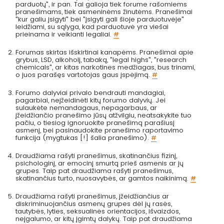
parduotų", ir pan. Tai galioja tiek forume rašomiems
pranešimams, tiek asmeninėms žinutėms. Pranešimai
"kur galiu įsigyti" bei "įsigyti gali šioje parduotuvėje"
leidžiami, su sąlyga, kad parduotuvė yra viešai
prieinama ir veikianti legaliai.
#
Forumas skirtas išskirtinai kanapėms. Pranešimai apie
grybus, LSD, alkoholį, tabaką, "legal highs", "research
chemicals", ar kitas narkotines medžiagas, bus trinami,
o juos parašęs vartotojas gaus įspėjimą.
#
Forumo dalyviai privalo bendrauti mandagiai,
pagarbiai, neįžeidinėti kitų forumo dalyvių. Jei
sulaukėte nemandagaus, nepagarbaus, ar
įžeidžiančio pranešimo jūsų atžvilgiu, neatsakykite tuo
pačiu, o tiesiog ignoruokite pranešimą parašiusį
asmenį, bei pasinaudokite pranešimo raportavimo
funkcija (mygtukas [!] šalia pranešimo).
#
Draudžiama rašyti pranešimus, skatinančius fizinį,
psichologinį, ar emocinį smurtą prieš asmenis ar jų
grupes. Taip pat draudžiama rašyti pranešimus,
skatinančius turto, nuosavybės, ar gamtos naikinimą.
#
Draudžiama rašyti pranešimus, įžeidžiančius ar
diskriminuojančius asmenų grupes dėl jų rasės,
tautybės, lyties, seksualinės orientacijos, išvaizdos,
neįgalumo, ar kitų įgimtų dalykų. Taip pat draudžiama