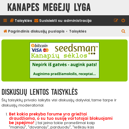
Kanapės mėgėjų lyga
Taisyklės
Susisiekti su administracija
I
Pagrindinis diskusijų puslapis
Taisyklės
e
š
k
o
t
i
Diskusijų lentos taisyklės
Šių taisyklių privalo laikytis visi diskusijų dalyviai, tame tarpe ir
diskusijų moderatoriai.
Bet kokia prekyba forume yra griežtai
draudžiama, o su tuo susiję vartotojai blokuojami
be įspėjimo!
Į tai įeina tokie pranešimai kaip
"mainau", "dovanoju", parduodu", "ieškau kas