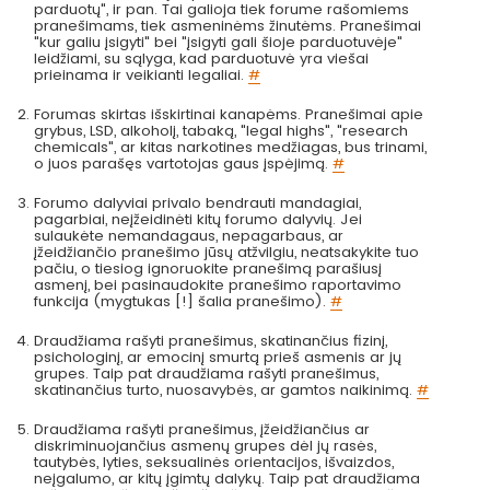
parduotų", ir pan. Tai galioja tiek forume rašomiems
pranešimams, tiek asmeninėms žinutėms. Pranešimai
"kur galiu įsigyti" bei "įsigyti gali šioje parduotuvėje"
leidžiami, su sąlyga, kad parduotuvė yra viešai
prieinama ir veikianti legaliai.
#
Forumas skirtas išskirtinai kanapėms. Pranešimai apie
grybus, LSD, alkoholį, tabaką, "legal highs", "research
chemicals", ar kitas narkotines medžiagas, bus trinami,
o juos parašęs vartotojas gaus įspėjimą.
#
Forumo dalyviai privalo bendrauti mandagiai,
pagarbiai, neįžeidinėti kitų forumo dalyvių. Jei
sulaukėte nemandagaus, nepagarbaus, ar
įžeidžiančio pranešimo jūsų atžvilgiu, neatsakykite tuo
pačiu, o tiesiog ignoruokite pranešimą parašiusį
asmenį, bei pasinaudokite pranešimo raportavimo
funkcija (mygtukas [!] šalia pranešimo).
#
Draudžiama rašyti pranešimus, skatinančius fizinį,
psichologinį, ar emocinį smurtą prieš asmenis ar jų
grupes. Taip pat draudžiama rašyti pranešimus,
skatinančius turto, nuosavybės, ar gamtos naikinimą.
#
Draudžiama rašyti pranešimus, įžeidžiančius ar
diskriminuojančius asmenų grupes dėl jų rasės,
tautybės, lyties, seksualinės orientacijos, išvaizdos,
neįgalumo, ar kitų įgimtų dalykų. Taip pat draudžiama