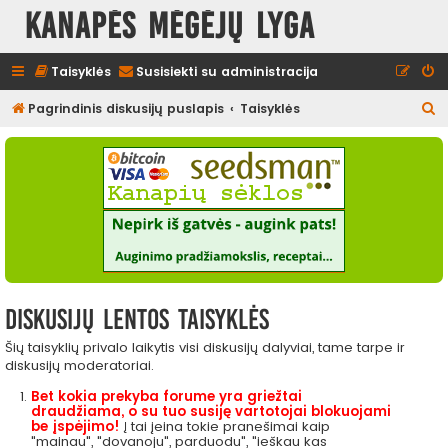
Kanapės mėgėjų lyga
Taisyklės
Susisiekti su administracija
I
Pagrindinis diskusijų puslapis
Taisyklės
e
š
k
o
t
i
Diskusijų lentos taisyklės
Šių taisyklių privalo laikytis visi diskusijų dalyviai, tame tarpe ir
diskusijų moderatoriai.
Bet kokia prekyba forume yra griežtai
draudžiama, o su tuo susiję vartotojai blokuojami
be įspėjimo!
Į tai įeina tokie pranešimai kaip
"mainau", "dovanoju", parduodu", "ieškau kas