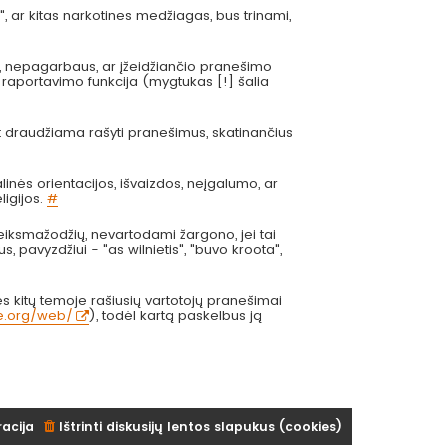
", ar kitas narkotines medžiagas, bus trinami,
s, nepagarbaus, ar įžeidžiančio pranešimo
 raportavimo funkcija (mygtukas [!] šalia
at draudžiama rašyti pranešimus, skatinančius
inės orientacijos, išvaizdos, neįgalumo, ar
ligijos.
#
eiksmažodžių, nevartodami žargono, jei tai
us, pavyzdžiui - "as wilnietis", "buvo kroota",
 kitų temoje rašiusių vartotojų pranešimai
ve.org/web/
), todėl kartą paskelbus ją
racija
Ištrinti diskusijų lentos slapukus (cookies)