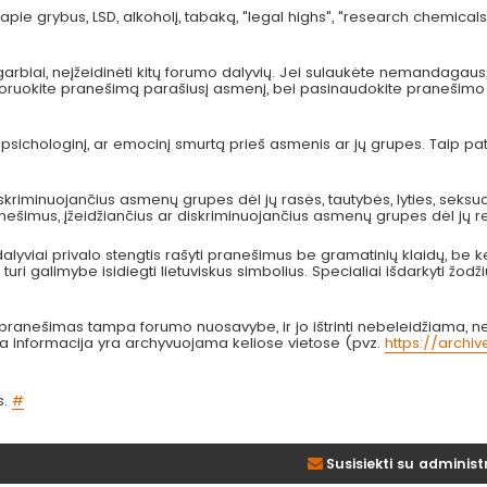
pie grybus, LSD, alkoholį, tabaką, "legal highs", "research chemicals
arbiai, neįžeidinėti kitų forumo dalyvių. Jei sulaukėte nemandagau
 ignoruokite pranešimą parašiusį asmenį, bei pasinaudokite pranešimo
, psichologinį, ar emocinį smurtą prieš asmenis ar jų grupes. Taip p
kriminuojančius asmenų grupes dėl jų rasės, tautybės, lyties, seksual
anešimus, įžeidžiančius ar diskriminuojančius asmenų grupes dėl jų re
lyviai privalo stengtis rašyti pranešimus be gramatinių klaidų, be k
turi galimybe isidiegti lietuviskus simbolius. Specialiai išdarkyti žodži
nešimas tampa forumo nuosavybe, ir jo ištrinti nebeleidžiama, nes
bta informacija yra archyvuojama keliose vietose (pvz.
https://archi
s.
#
Susisiekti su administ