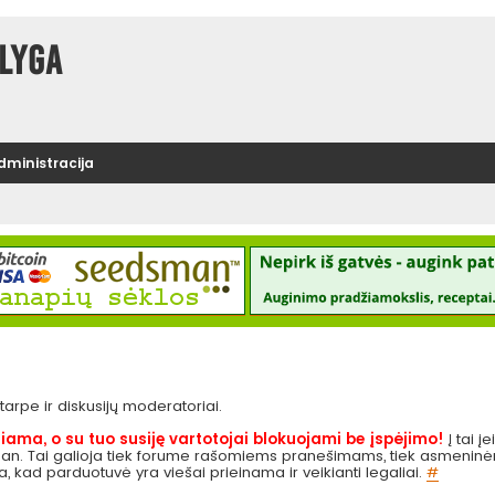
lyga
administracija
e tarpe ir diskusijų moderatoriai.
iama, o su tuo susiję vartotojai blokuojami be įspėjimo!
Į tai į
 pan. Tai galioja tiek forume rašomiems pranešimams, tiek asmeninėms
ga, kad parduotuvė yra viešai prieinama ir veikianti legaliai.
#