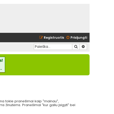
Registruotis
Prisijungti
Ieškoti
Išplėstinė paieška
eina tokie pranešimai kaip "mainau",
 žinutėms. Pranešimai "kur galiu įsigyti" bei