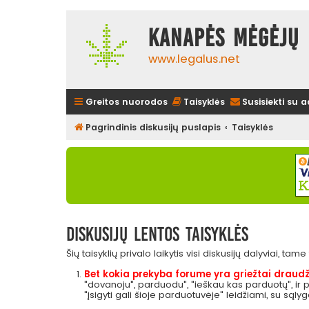
Kanapės mėgėjų 
www.legalus.net
Greitos nuorodos
Taisyklės
Susisiekti su 
Pagrindinis diskusijų puslapis
Taisyklės
Diskusijų lentos taisyklės
Šių taisyklių privalo laikytis visi diskusijų dalyviai, tam
Bet kokia prekyba forume yra griežtai draudž
"dovanoju", parduodu", "ieškau kas parduotų", ir
"įsigyti gali šioje parduotuvėje" leidžiami, su sąly