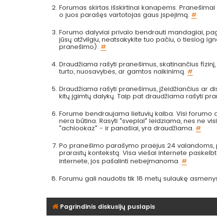
Forumas skirtas išskirtinai kanapėms. Pranešimai a
o juos parašęs vartotojas gaus įspėjimą.
#
Forumo dalyviai privalo bendrauti mandagiai, pag
jūsų atžvilgiu, neatsakykite tuo pačiu, o tiesiog
pranešimo).
#
Draudžiama rašyti pranešimus, skatinančius fizinį
turto, nuosavybės, ar gamtos naikinimą.
#
Draudžiama rašyti pranešimus, įžeidžiančius ar dis
kitų įgimtų dalykų. Taip pat draudžiama rašyti pr
Forume bendraujama lietuvių kalba. Visi forumo da
nėra būtina. Rasyti "sveplai" leidziama, nes ne visi 
"achiookaz" - ir panašiai, yra draudžiama.
#
Po pranešimo parašymo praėjus 24 valandoms, pra
prarastų kontekstą. Visa viešai internete paskel
internete, jos pašalinti nebeįmanoma.
#
Forumu gali naudotis tik 18 metų sulaukę asmeny
Pagrindinis diskusijų puslapis