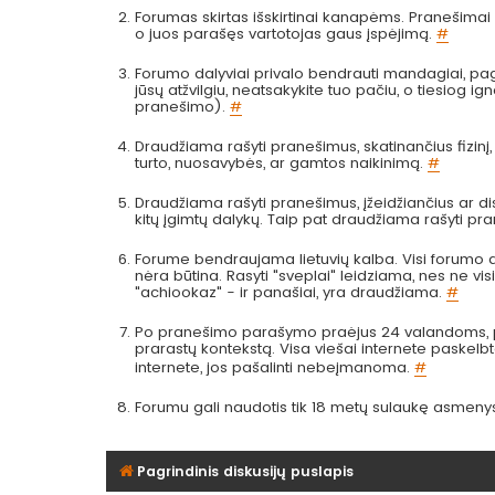
Forumas skirtas išskirtinai kanapėms. Pranešimai a
o juos parašęs vartotojas gaus įspėjimą.
#
Forumo dalyviai privalo bendrauti mandagiai, pag
jūsų atžvilgiu, neatsakykite tuo pačiu, o tiesiog
pranešimo).
#
Draudžiama rašyti pranešimus, skatinančius fizinį
turto, nuosavybės, ar gamtos naikinimą.
#
Draudžiama rašyti pranešimus, įžeidžiančius ar dis
kitų įgimtų dalykų. Taip pat draudžiama rašyti pr
Forume bendraujama lietuvių kalba. Visi forumo da
nėra būtina. Rasyti "sveplai" leidziama, nes ne visi 
"achiookaz" - ir panašiai, yra draudžiama.
#
Po pranešimo parašymo praėjus 24 valandoms, pra
prarastų kontekstą. Visa viešai internete paskel
internete, jos pašalinti nebeįmanoma.
#
Forumu gali naudotis tik 18 metų sulaukę asmeny
Pagrindinis diskusijų puslapis