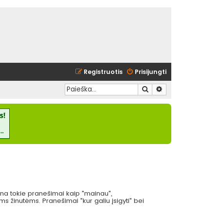
Registruotis
Prisijungti
Ieškoti
Išplėstinė paieška
eina tokie pranešimai kaip "mainau",
 žinutėms. Pranešimai "kur galiu įsigyti" bei