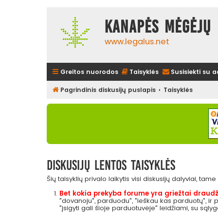
Kanapės mėgėjų 
www.legalus.net
Greitos nuorodos
Taisyklės
Susisiekti su 
Pagrindinis diskusijų puslapis
Taisyklės
Diskusijų lentos taisyklės
Šių taisyklių privalo laikytis visi diskusijų dalyviai, tam
Bet kokia prekyba forume yra griežtai draudž
"dovanoju", parduodu", "ieškau kas parduotų", ir
"įsigyti gali šioje parduotuvėje" leidžiami, su sąly