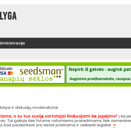
lyga
administracija
e tarpe ir diskusijų moderatoriai.
iama, o su tuo susiję vartotojai blokuojami be įspėjimo!
Į tai į
 pan. Tai galioja tiek forume rašomiems pranešimams, tiek asmeninėms
ga, kad parduotuvė yra viešai prieinama ir veikianti legaliai.
#