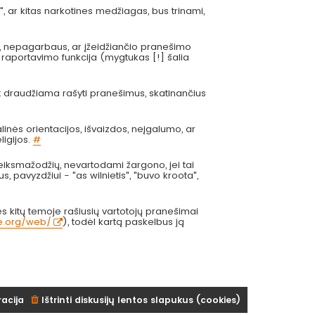
", ar kitas narkotines medžiagas, bus trinami,
s, nepagarbaus, ar įžeidžiančio pranešimo
 raportavimo funkcija (mygtukas [!] šalia
at draudžiama rašyti pranešimus, skatinančius
inės orientacijos, išvaizdos, neįgalumo, ar
ligijos.
#
eiksmažodžių, nevartodami žargono, jei tai
us, pavyzdžiui - "as wilnietis", "buvo kroota",
 kitų temoje rašiusių vartotojų pranešimai
ve.org/web/
), todėl kartą paskelbus ją
racija
Ištrinti diskusijų lentos slapukus (cookies)