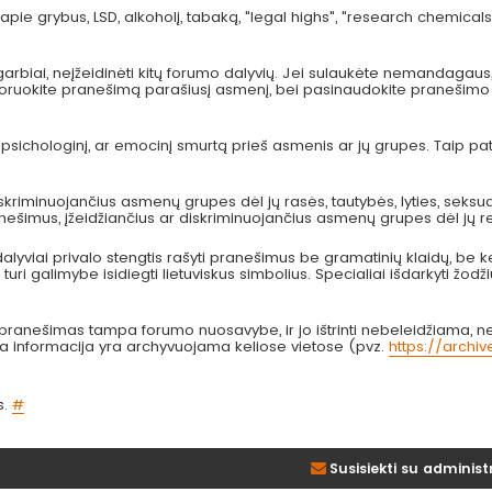
pie grybus, LSD, alkoholį, tabaką, "legal highs", "research chemicals
arbiai, neįžeidinėti kitų forumo dalyvių. Jei sulaukėte nemandagau
 ignoruokite pranešimą parašiusį asmenį, bei pasinaudokite pranešimo
, psichologinį, ar emocinį smurtą prieš asmenis ar jų grupes. Taip p
kriminuojančius asmenų grupes dėl jų rasės, tautybės, lyties, seksual
anešimus, įžeidžiančius ar diskriminuojančius asmenų grupes dėl jų re
lyviai privalo stengtis rašyti pranešimus be gramatinių klaidų, be k
turi galimybe isidiegti lietuviskus simbolius. Specialiai išdarkyti žodži
nešimas tampa forumo nuosavybe, ir jo ištrinti nebeleidžiama, nes
bta informacija yra archyvuojama keliose vietose (pvz.
https://archi
s.
#
Susisiekti su administ