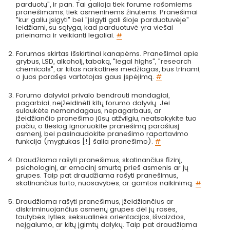
parduotų", ir pan. Tai galioja tiek forume rašomiems
pranešimams, tiek asmeninėms žinutėms. Pranešimai
"kur galiu įsigyti" bei "įsigyti gali šioje parduotuvėje"
leidžiami, su sąlyga, kad parduotuvė yra viešai
prieinama ir veikianti legaliai.
#
Forumas skirtas išskirtinai kanapėms. Pranešimai apie
grybus, LSD, alkoholį, tabaką, "legal highs", "research
chemicals", ar kitas narkotines medžiagas, bus trinami,
o juos parašęs vartotojas gaus įspėjimą.
#
Forumo dalyviai privalo bendrauti mandagiai,
pagarbiai, neįžeidinėti kitų forumo dalyvių. Jei
sulaukėte nemandagaus, nepagarbaus, ar
įžeidžiančio pranešimo jūsų atžvilgiu, neatsakykite tuo
pačiu, o tiesiog ignoruokite pranešimą parašiusį
asmenį, bei pasinaudokite pranešimo raportavimo
funkcija (mygtukas [!] šalia pranešimo).
#
Draudžiama rašyti pranešimus, skatinančius fizinį,
psichologinį, ar emocinį smurtą prieš asmenis ar jų
grupes. Taip pat draudžiama rašyti pranešimus,
skatinančius turto, nuosavybės, ar gamtos naikinimą.
#
Draudžiama rašyti pranešimus, įžeidžiančius ar
diskriminuojančius asmenų grupes dėl jų rasės,
tautybės, lyties, seksualinės orientacijos, išvaizdos,
neįgalumo, ar kitų įgimtų dalykų. Taip pat draudžiama