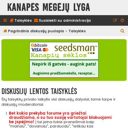
Kanapės mėgėjų lyga
Taisyklės
Susisiekti su administracija
I
Pagrindinis diskusijų puslapis
Taisyklės
e
š
k
o
t
i
Diskusijų lentos taisyklės
Šių taisyklių privalo laikytis visi diskusijų dalyviai, tame tarpe ir
diskusijų moderatoriai.
Bet kokia prekyba forume yra griežtai
draudžiama, o su tuo susiję vartotojai blokuojami
be įspėjimo!
Į tai įeina tokie pranešimai kaip
"mainau", "dovanoju", parduodu", "ieškau kas