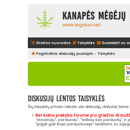
Kanapės mėgėjų 
www.legalus.net
Greitos nuorodos
Taisyklės
Susisiekti su 
Pagrindinis diskusijų puslapis
Taisyklės
Diskusijų lentos taisyklės
Šių taisyklių privalo laikytis visi diskusijų dalyviai, tam
Bet kokia prekyba forume yra griežtai draudž
"dovanoju", parduodu", "ieškau kas parduotų", ir
"įsigyti gali šioje parduotuvėje" leidžiami, su sąly