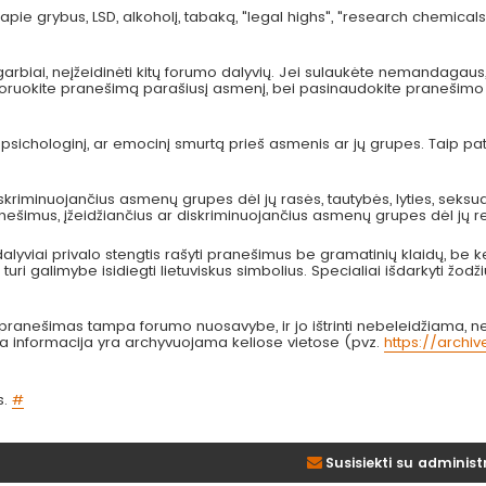
pie grybus, LSD, alkoholį, tabaką, "legal highs", "research chemicals
arbiai, neįžeidinėti kitų forumo dalyvių. Jei sulaukėte nemandagau
 ignoruokite pranešimą parašiusį asmenį, bei pasinaudokite pranešimo
, psichologinį, ar emocinį smurtą prieš asmenis ar jų grupes. Taip p
kriminuojančius asmenų grupes dėl jų rasės, tautybės, lyties, seksual
anešimus, įžeidžiančius ar diskriminuojančius asmenų grupes dėl jų re
lyviai privalo stengtis rašyti pranešimus be gramatinių klaidų, be k
turi galimybe isidiegti lietuviskus simbolius. Specialiai išdarkyti žodži
nešimas tampa forumo nuosavybe, ir jo ištrinti nebeleidžiama, nes
bta informacija yra archyvuojama keliose vietose (pvz.
https://archi
s.
#
Susisiekti su administ