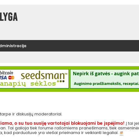
lyga
administracija
e tarpe ir diskusijų moderatoriai.
iama, o su tuo susiję vartotojai blokuojami be įspėjimo!
Į tai į
 pan. Tai galioja tiek forume rašomiems pranešimams, tiek asmeninėms
ga, kad parduotuvė yra viešai prieinama ir veikianti legaliai.
#