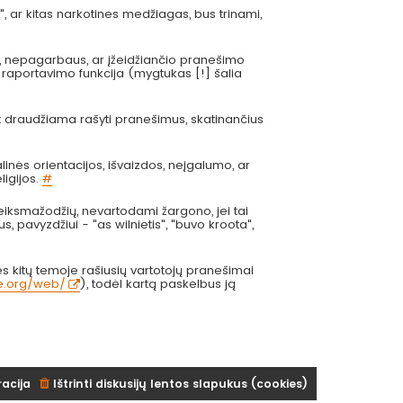
", ar kitas narkotines medžiagas, bus trinami,
s, nepagarbaus, ar įžeidžiančio pranešimo
 raportavimo funkcija (mygtukas [!] šalia
at draudžiama rašyti pranešimus, skatinančius
inės orientacijos, išvaizdos, neįgalumo, ar
ligijos.
#
eiksmažodžių, nevartodami žargono, jei tai
us, pavyzdžiui - "as wilnietis", "buvo kroota",
 kitų temoje rašiusių vartotojų pranešimai
ve.org/web/
), todėl kartą paskelbus ją
racija
Ištrinti diskusijų lentos slapukus (cookies)