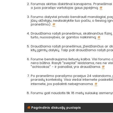
Forumas skirtas išskirtinai kanapėms. Pranešimai a
o juos parašęs vartotojas gaus įspėjimą.
#
Forumo dalyviai privalo bendrauti mandagiai, pag
jūsų atžvilgiu, neatsakykite tuo pačiu, o tiesiog
pranešimo).
#
Draudžiama rašyti pranešimus, skatinančius fizinį
turto, nuosavybės, ar gamtos naikinimą.
#
Draudžiama rašyti pranešimus, įžeidžiančius ar dis
kitų įgimtų dalykų. Taip pat draudžiama rašyti pr
Forume bendraujama lietuvių kalba. Visi forumo da
nėra būtina. Rasyti "sveplai" leidziama, nes ne visi 
"achiookaz" - ir panašiai, yra draudžiama.
#
Po pranešimo parašymo praėjus 24 valandoms, pra
prarastų kontekstą. Visa viešai internete paskel
internete, jos pašalinti nebeįmanoma.
#
Forumu gali naudotis tik 18 metų sulaukę asmeny
Pagrindinis diskusijų puslapis