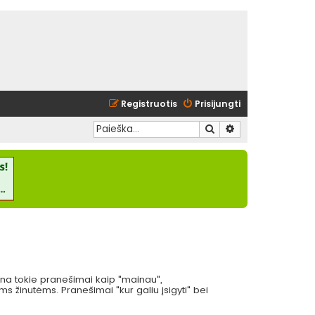
Registruotis
Prisijungti
Ieškoti
Išplėstinė paieška
eina tokie pranešimai kaip "mainau",
 žinutėms. Pranešimai "kur galiu įsigyti" bei