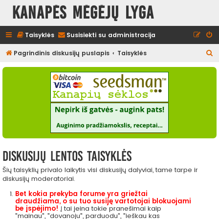
Kanapės mėgėjų lyga
Taisyklės
Susisiekti su administracija
I
Pagrindinis diskusijų puslapis
Taisyklės
e
š
k
o
t
i
Diskusijų lentos taisyklės
Šių taisyklių privalo laikytis visi diskusijų dalyviai, tame tarpe ir
diskusijų moderatoriai.
Bet kokia prekyba forume yra griežtai
draudžiama, o su tuo susiję vartotojai blokuojami
be įspėjimo!
Į tai įeina tokie pranešimai kaip
"mainau", "dovanoju", parduodu", "ieškau kas