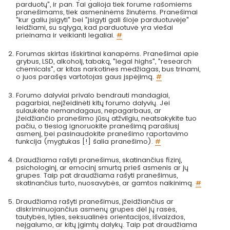
parduotų", ir pan. Tai galioja tiek forume rašomiems
pranešimams, tiek asmeninėms žinutėms. Pranešimai
"kur galiu įsigyti" bei "įsigyti gali šioje parduotuvėje"
leidžiami, su sąlyga, kad parduotuvė yra viešai
prieinama ir veikianti legaliai.
#
Forumas skirtas išskirtinai kanapėms. Pranešimai apie
grybus, LSD, alkoholį, tabaką, "legal highs", "research
chemicals", ar kitas narkotines medžiagas, bus trinami,
o juos parašęs vartotojas gaus įspėjimą.
#
Forumo dalyviai privalo bendrauti mandagiai,
pagarbiai, neįžeidinėti kitų forumo dalyvių. Jei
sulaukėte nemandagaus, nepagarbaus, ar
įžeidžiančio pranešimo jūsų atžvilgiu, neatsakykite tuo
pačiu, o tiesiog ignoruokite pranešimą parašiusį
asmenį, bei pasinaudokite pranešimo raportavimo
funkcija (mygtukas [!] šalia pranešimo).
#
Draudžiama rašyti pranešimus, skatinančius fizinį,
psichologinį, ar emocinį smurtą prieš asmenis ar jų
grupes. Taip pat draudžiama rašyti pranešimus,
skatinančius turto, nuosavybės, ar gamtos naikinimą.
#
Draudžiama rašyti pranešimus, įžeidžiančius ar
diskriminuojančius asmenų grupes dėl jų rasės,
tautybės, lyties, seksualinės orientacijos, išvaizdos,
neįgalumo, ar kitų įgimtų dalykų. Taip pat draudžiama