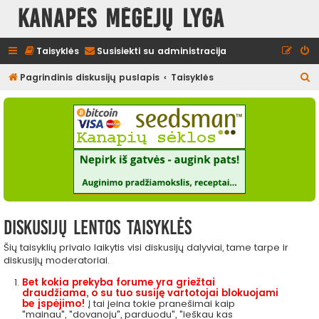
Kanapės mėgėjų lyga
Taisyklės
Susisiekti su administracija
I
Pagrindinis diskusijų puslapis
Taisyklės
e
š
k
o
t
i
Diskusijų lentos taisyklės
Šių taisyklių privalo laikytis visi diskusijų dalyviai, tame tarpe ir
diskusijų moderatoriai.
Bet kokia prekyba forume yra griežtai
draudžiama, o su tuo susiję vartotojai blokuojami
be įspėjimo!
Į tai įeina tokie pranešimai kaip
"mainau", "dovanoju", parduodu", "ieškau kas