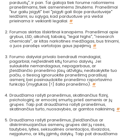
parduotų", ir pan. Tai galioja tiek forume rašomiems
pranešimams, tiek asmeninėms žinutėms. Pranešimai
"kur galiu įsigyti" bei "įsigyti gali šioje parduotuvėje"
leidžiami, su sąlyga, kad parduotuvė yra viešai
prieinama ir veikianti legaliai.
#
Forumas skirtas išskirtinai kanapėms. Pranešimai apie
grybus, LSD, alkoholį, tabaką, "legal highs", "research
chemicals", ar kitas narkotines medžiagas, bus trinami,
o juos parašęs vartotojas gaus įspėjimą.
#
Forumo dalyviai privalo bendrauti mandagiai,
pagarbiai, neįžeidinėti kitų forumo dalyvių. Jei
sulaukėte nemandagaus, nepagarbaus, ar
įžeidžiančio pranešimo jūsų atžvilgiu, neatsakykite tuo
pačiu, o tiesiog ignoruokite pranešimą parašiusį
asmenį, bei pasinaudokite pranešimo raportavimo
funkcija (mygtukas [!] šalia pranešimo).
#
Draudžiama rašyti pranešimus, skatinančius fizinį,
psichologinį, ar emocinį smurtą prieš asmenis ar jų
grupes. Taip pat draudžiama rašyti pranešimus,
skatinančius turto, nuosavybės, ar gamtos naikinimą.
#
Draudžiama rašyti pranešimus, įžeidžiančius ar
diskriminuojančius asmenų grupes dėl jų rasės,
tautybės, lyties, seksualinės orientacijos, išvaizdos,
neįgalumo, ar kitų įgimtų dalykų. Taip pat draudžiama