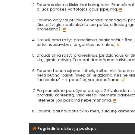
Forumas skirtas išskirtinai kanapėms. Pranešimai a
o juos parašęs vartotojas gaus įspėjimą.
#
Forumo dalyviai privalo bendrauti mandagiai, pag
jūsų atžvilgiu, neatsakykite tuo pačiu, o tiesiog
pranešimo).
#
Draudžiama rašyti pranešimus, skatinančius fizinį
turto, nuosavybės, ar gamtos naikinimą.
#
Draudžiama rašyti pranešimus, įžeidžiančius ar dis
kitų įgimtų dalykų. Taip pat draudžiama rašyti pr
Forume bendraujama lietuvių kalba. Visi forumo da
nėra būtina. Rasyti "sveplai" leidziama, nes ne visi 
"achiookaz" - ir panašiai, yra draudžiama.
#
Po pranešimo parašymo praėjus 24 valandoms, pra
prarastų kontekstą. Visa viešai internete paskel
internete, jos pašalinti nebeįmanoma.
#
Forumu gali naudotis tik 18 metų sulaukę asmeny
Pagrindinis diskusijų puslapis