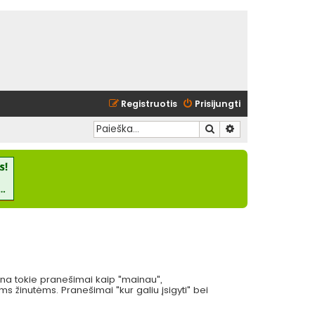
Registruotis
Prisijungti
Ieškoti
Išplėstinė paieška
eina tokie pranešimai kaip "mainau",
 žinutėms. Pranešimai "kur galiu įsigyti" bei