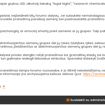
pie grybus, LSD, alkoholį, tabaką, "legal highs", "research chemicals
arbiai, neįžeidinėti kitų forumo dalyvių. Jei sulaukėte nemandagau
 ignoruokite pranešimą parašiusį asmenį, bei pasinaudokite pranešimo
, psichologinį, ar emocinį smurtą prieš asmenis ar jų grupes. Taip p
kriminuojančius asmenų grupes dėl jų rasės, tautybės, lyties, seksual
anešimus, įžeidžiančius ar diskriminuojančius asmenų grupes dėl jų re
lyviai privalo stengtis rašyti pranešimus be gramatinių klaidų, be k
turi galimybe isidiegti lietuviskus simbolius. Specialiai išdarkyti žodži
nešimas tampa forumo nuosavybe, ir jo ištrinti nebeleidžiama, nes
bta informacija yra archyvuojama keliose vietose (pvz.
https://archi
s.
#
Susisiekti su administ