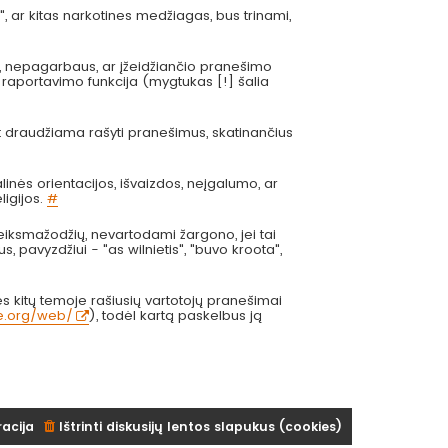
", ar kitas narkotines medžiagas, bus trinami,
s, nepagarbaus, ar įžeidžiančio pranešimo
 raportavimo funkcija (mygtukas [!] šalia
at draudžiama rašyti pranešimus, skatinančius
inės orientacijos, išvaizdos, neįgalumo, ar
ligijos.
#
eiksmažodžių, nevartodami žargono, jei tai
us, pavyzdžiui - "as wilnietis", "buvo kroota",
 kitų temoje rašiusių vartotojų pranešimai
ve.org/web/
), todėl kartą paskelbus ją
racija
Ištrinti diskusijų lentos slapukus (cookies)