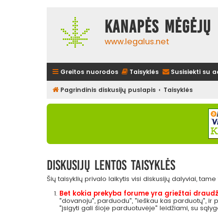
Kanapės mėgėjų 
www.legalus.net
Greitos nuorodos
Taisyklės
Susisiekti su 
Pagrindinis diskusijų puslapis
Taisyklės
Diskusijų lentos taisyklės
Šių taisyklių privalo laikytis visi diskusijų dalyviai, tam
Bet kokia prekyba forume yra griežtai draudž
"dovanoju", parduodu", "ieškau kas parduotų", ir
"įsigyti gali šioje parduotuvėje" leidžiami, su sąly