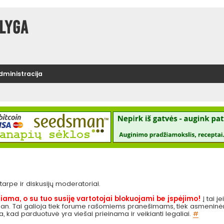
lyga
administracija
e tarpe ir diskusijų moderatoriai.
iama, o su tuo susiję vartotojai blokuojami be įspėjimo!
Į tai į
 pan. Tai galioja tiek forume rašomiems pranešimams, tiek asmeninėms
ga, kad parduotuvė yra viešai prieinama ir veikianti legaliai.
#