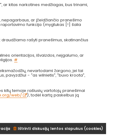
", ar kitas narkotines medžiagas, bus trinami,
s, nepagarbaus, ar įžeidžiančio pranešimo
 raportavimo funkcija (mygtukas [!] šalia
at draudžiama rašyti pranešimus, skatinančius
inės orientacijos, išvaizdos, neįgalumo, ar
ligijos.
#
eiksmažodžių, nevartodami žargono, jei tai
us, pavyzdžiui - "as wilnietis", "buvo kroota",
 kitų temoje rašiusių vartotojų pranešimai
ve.org/web/
), todėl kartą paskelbus ją
racija
Ištrinti diskusijų lentos slapukus (cookies)