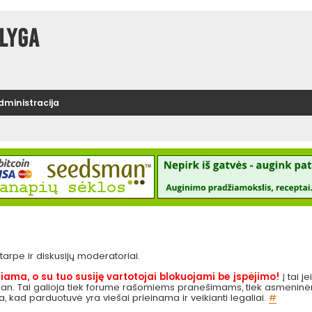
lyga
administracija
e tarpe ir diskusijų moderatoriai.
iama, o su tuo susiję vartotojai blokuojami be įspėjimo!
Į tai į
 pan. Tai galioja tiek forume rašomiems pranešimams, tiek asmeninėms
ga, kad parduotuvė yra viešai prieinama ir veikianti legaliai.
#