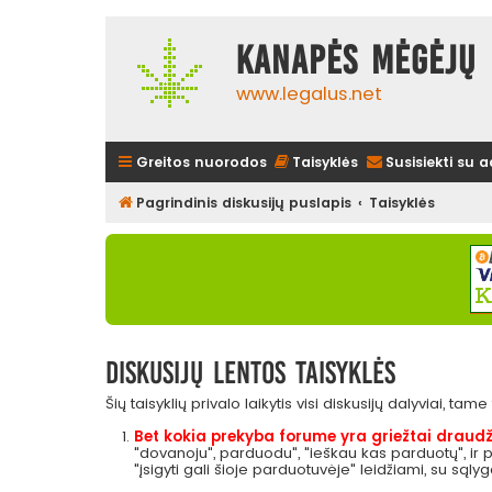
Kanapės mėgėjų 
www.legalus.net
Greitos nuorodos
Taisyklės
Susisiekti su 
Pagrindinis diskusijų puslapis
Taisyklės
Diskusijų lentos taisyklės
Šių taisyklių privalo laikytis visi diskusijų dalyviai, tam
Bet kokia prekyba forume yra griežtai draudž
"dovanoju", parduodu", "ieškau kas parduotų", ir
"įsigyti gali šioje parduotuvėje" leidžiami, su sąly