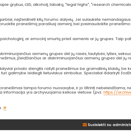
pie grybus, LSD, alkoholį, tabaką, "legal highs", "research chemicals
arbiai, neįžeidinėti kitų forumo dalyvių. Jei sulaukėte nemandagau
 ignoruokite pranešimą parašiusį asmenį, bei pasinaudokite pranešimo
, psichologinį, ar emocinį smurtą prieš asmenis ar jų grupes. Taip p
kriminuojančius asmenų grupes dėl jų rasės, tautybės, lyties, seksual
anešimus, įžeidžiančius ar diskriminuojančius asmenų grupes dėl jų re
lyviai privalo stengtis rašyti pranešimus be gramatinių klaidų, be k
turi galimybe isidiegti lietuviskus simbolius. Specialiai išdarkyti žodži
nešimas tampa forumo nuosavybe, ir jo ištrinti nebeleidžiama, nes
bta informacija yra archyvuojama keliose vietose (pvz.
https://archi
s.
#
Susisiekti su administ