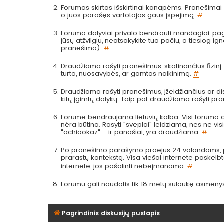
Forumas skirtas išskirtinai kanapėms. Pranešimai a
o juos parašęs vartotojas gaus įspėjimą.
#
Forumo dalyviai privalo bendrauti mandagiai, pag
jūsų atžvilgiu, neatsakykite tuo pačiu, o tiesiog
pranešimo).
#
Draudžiama rašyti pranešimus, skatinančius fizinį
turto, nuosavybės, ar gamtos naikinimą.
#
Draudžiama rašyti pranešimus, įžeidžiančius ar dis
kitų įgimtų dalykų. Taip pat draudžiama rašyti pr
Forume bendraujama lietuvių kalba. Visi forumo da
nėra būtina. Rasyti "sveplai" leidziama, nes ne visi 
"achiookaz" - ir panašiai, yra draudžiama.
#
Po pranešimo parašymo praėjus 24 valandoms, pra
prarastų kontekstą. Visa viešai internete paskel
internete, jos pašalinti nebeįmanoma.
#
Forumu gali naudotis tik 18 metų sulaukę asmeny
Pagrindinis diskusijų puslapis