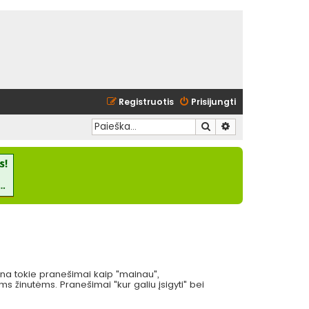
Registruotis
Prisijungti
Ieškoti
Išplėstinė paieška
eina tokie pranešimai kaip "mainau",
 žinutėms. Pranešimai "kur galiu įsigyti" bei