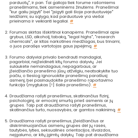
parduotų", ir pan. Tai galioja tiek forume rašomiems
pranešimams, tiek asmeninėms žinutėms. Pranešimai
"kur galiu įsigyti" bei "įsigyti gali šioje parduotuvėje"
leidžiami, su sąlyga, kad parduotuvė yra viešai
prieinama ir veikianti legaliai.
#
Forumas skirtas išskirtinai kanapėms. Pranešimai apie
grybus, LSD, alkoholį, tabaką, "legal highs", "research
chemicals", ar kitas narkotines medžiagas, bus trinami,
o juos parašęs vartotojas gaus įspėjimą.
#
Forumo dalyviai privalo bendrauti mandagiai,
pagarbiai, neįžeidinėti kitų forumo dalyvių. Jei
sulaukėte nemandagaus, nepagarbaus, ar
įžeidžiančio pranešimo jūsų atžvilgiu, neatsakykite tuo
pačiu, o tiesiog ignoruokite pranešimą parašiusį
asmenį, bei pasinaudokite pranešimo raportavimo
funkcija (mygtukas [!] šalia pranešimo).
#
Draudžiama rašyti pranešimus, skatinančius fizinį,
psichologinį, ar emocinį smurtą prieš asmenis ar jų
grupes. Taip pat draudžiama rašyti pranešimus,
skatinančius turto, nuosavybės, ar gamtos naikinimą.
#
Draudžiama rašyti pranešimus, įžeidžiančius ar
diskriminuojančius asmenų grupes dėl jų rasės,
tautybės, lyties, seksualinės orientacijos, išvaizdos,
neįgalumo, ar kitų įgimtų dalykų. Taip pat draudžiama