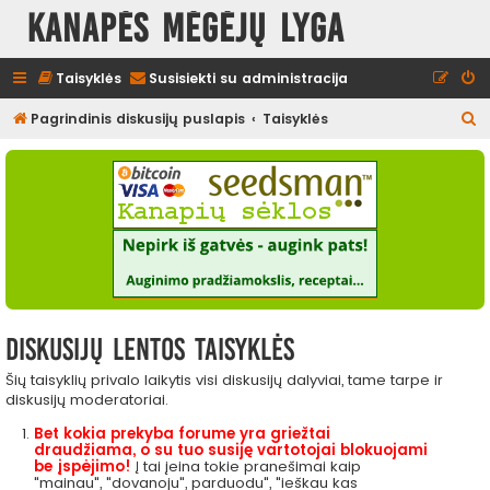
Kanapės mėgėjų lyga
Taisyklės
Susisiekti su administracija
I
Pagrindinis diskusijų puslapis
Taisyklės
e
š
k
o
t
i
Diskusijų lentos taisyklės
Šių taisyklių privalo laikytis visi diskusijų dalyviai, tame tarpe ir
diskusijų moderatoriai.
Bet kokia prekyba forume yra griežtai
draudžiama, o su tuo susiję vartotojai blokuojami
be įspėjimo!
Į tai įeina tokie pranešimai kaip
"mainau", "dovanoju", parduodu", "ieškau kas