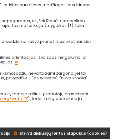
", ar kitas narkotines medžiagas, bus trinami,
s, nepagarbaus, ar įžeidžiančio pranešimo
 raportavimo funkcija (mygtukas [!] šalia
at draudžiama rašyti pranešimus, skatinančius
inės orientacijos, išvaizdos, neįgalumo, ar
ligijos.
#
eiksmažodžių, nevartodami žargono, jei tai
us, pavyzdžiui - "as wilnietis", "buvo kroota",
 kitų temoje rašiusių vartotojų pranešimai
ve.org/web/
), todėl kartą paskelbus ją
racija
Ištrinti diskusijų lentos slapukus (cookies)