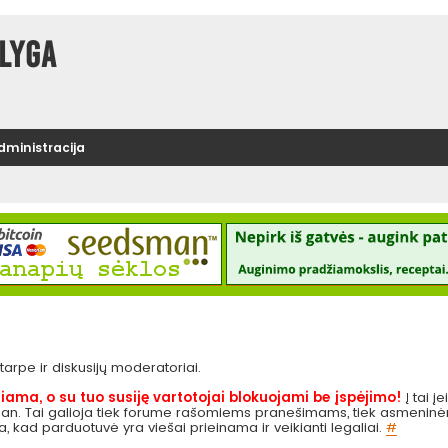
lyga
administracija
e tarpe ir diskusijų moderatoriai.
iama, o su tuo susiję vartotojai blokuojami be įspėjimo!
Į tai į
 pan. Tai galioja tiek forume rašomiems pranešimams, tiek asmeninėms
ga, kad parduotuvė yra viešai prieinama ir veikianti legaliai.
#