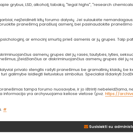
pie grybus, LSD, alkoholį, tabaką, "legal highs", "research chemicals
arbiai, neįžeidinėti kitų forumo dalyvių. Jei sulaukėte nemandagau
 ignoruokite pranešimą parašiusį asmenį, bei pasinaudokite pranešimo
, psichologinį, ar emocinį smurtą prieš asmenis ar jų grupes. Taip p
kriminuojančius asmenų grupes dėl jų rasės, tautybės, lyties, seksual
anešimus, įžeidžiančius ar diskriminuojančius asmenų grupes dėl jų re
lyviai privalo stengtis rašyti pranešimus be gramatinių klaidų, be k
turi galimybe isidiegti lietuviskus simbolius. Specialiai išdarkyti žodži
nešimas tampa forumo nuosavybe, ir jo ištrinti nebeleidžiama, nes
bta informacija yra archyvuojama keliose vietose (pvz.
https://archi
s.
#
Susisiekti su administ