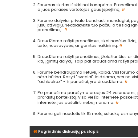
Forumas skirtas išskirtinai kanapėms. Pranešimai a
o juos parašęs vartotojas gaus įspėjimą.
#
Forumo dalyviai privalo bendrauti mandagiai, pag
jūsų atžvilgiu, neatsakykite tuo pačiu, o tiesiog
pranešimo).
#
Draudžiama rašyti pranešimus, skatinančius fizinį
turto, nuosavybės, ar gamtos naikinimą.
#
Draudžiama rašyti pranešimus, įžeidžiančius ar dis
kitų įgimtų dalykų. Taip pat draudžiama rašyti pr
Forume bendraujama lietuvių kalba. Visi forumo da
nėra būtina. Rasyti "sveplai" leidziama, nes ne visi 
"achiookaz" - ir panašiai, yra draudžiama.
#
Po pranešimo parašymo praėjus 24 valandoms, pra
prarastų kontekstą. Visa viešai internete paskel
internete, jos pašalinti nebeįmanoma.
#
Forumu gali naudotis tik 18 metų sulaukę asmeny
Pagrindinis diskusijų puslapis