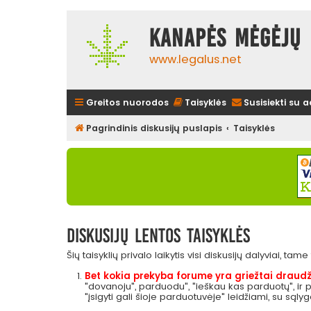
Kanapės mėgėjų 
www.legalus.net
Greitos nuorodos
Taisyklės
Susisiekti su 
Pagrindinis diskusijų puslapis
Taisyklės
Diskusijų lentos taisyklės
Šių taisyklių privalo laikytis visi diskusijų dalyviai, tam
Bet kokia prekyba forume yra griežtai draudž
"dovanoju", parduodu", "ieškau kas parduotų", ir
"įsigyti gali šioje parduotuvėje" leidžiami, su sąly