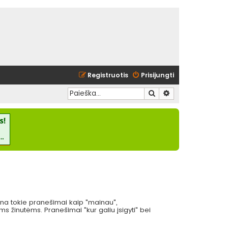
Registruotis
Prisijungti
Ieškoti
Išplėstinė paieška
eina tokie pranešimai kaip "mainau",
 žinutėms. Pranešimai "kur galiu įsigyti" bei