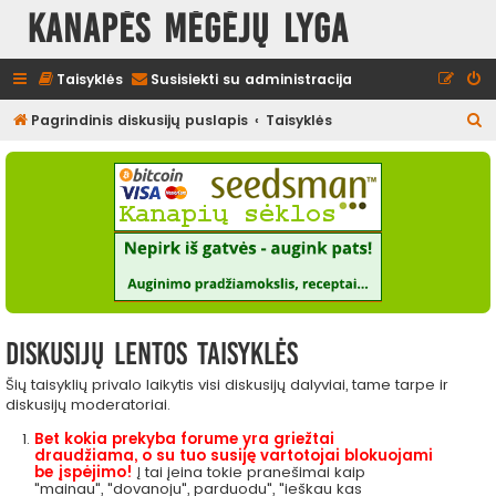
Kanapės mėgėjų lyga
Taisyklės
Susisiekti su administracija
I
Pagrindinis diskusijų puslapis
Taisyklės
e
š
k
o
t
i
Diskusijų lentos taisyklės
Šių taisyklių privalo laikytis visi diskusijų dalyviai, tame tarpe ir
diskusijų moderatoriai.
Bet kokia prekyba forume yra griežtai
draudžiama, o su tuo susiję vartotojai blokuojami
be įspėjimo!
Į tai įeina tokie pranešimai kaip
"mainau", "dovanoju", parduodu", "ieškau kas