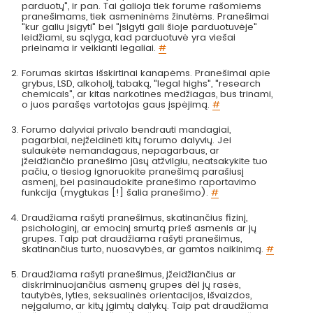
parduotų", ir pan. Tai galioja tiek forume rašomiems
pranešimams, tiek asmeninėms žinutėms. Pranešimai
"kur galiu įsigyti" bei "įsigyti gali šioje parduotuvėje"
leidžiami, su sąlyga, kad parduotuvė yra viešai
prieinama ir veikianti legaliai.
#
Forumas skirtas išskirtinai kanapėms. Pranešimai apie
grybus, LSD, alkoholį, tabaką, "legal highs", "research
chemicals", ar kitas narkotines medžiagas, bus trinami,
o juos parašęs vartotojas gaus įspėjimą.
#
Forumo dalyviai privalo bendrauti mandagiai,
pagarbiai, neįžeidinėti kitų forumo dalyvių. Jei
sulaukėte nemandagaus, nepagarbaus, ar
įžeidžiančio pranešimo jūsų atžvilgiu, neatsakykite tuo
pačiu, o tiesiog ignoruokite pranešimą parašiusį
asmenį, bei pasinaudokite pranešimo raportavimo
funkcija (mygtukas [!] šalia pranešimo).
#
Draudžiama rašyti pranešimus, skatinančius fizinį,
psichologinį, ar emocinį smurtą prieš asmenis ar jų
grupes. Taip pat draudžiama rašyti pranešimus,
skatinančius turto, nuosavybės, ar gamtos naikinimą.
#
Draudžiama rašyti pranešimus, įžeidžiančius ar
diskriminuojančius asmenų grupes dėl jų rasės,
tautybės, lyties, seksualinės orientacijos, išvaizdos,
neįgalumo, ar kitų įgimtų dalykų. Taip pat draudžiama