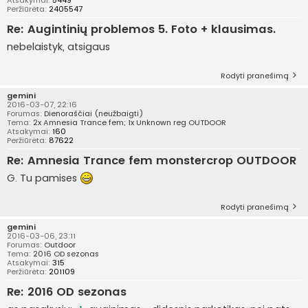
Atsakymai:
5449
Peržiūrėta:
2405547
Re: Augintinių problemos 5. Foto + klausimas.
nebelaistyk, atsigaus
Rodyti pranešimą
gemini
2016-03-07, 22:16
Forumas:
Dienoraščiai (neužbaigti)
Tema:
2x Amnesia Trance fem; 1x Unknown reg OUTDOOR
Atsakymai:
160
Peržiūrėta:
87622
Re: Amnesia Trance fem monstercrop OUTDOOR
G. Tu pamises
Rodyti pranešimą
gemini
2016-03-06, 23:11
Forumas:
Outdoor
Tema:
2016 OD sezonas
Atsakymai:
315
Peržiūrėta:
201109
Re: 2016 OD sezonas