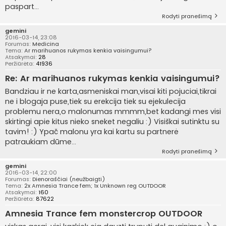
paspart...
Rodyti pranešimą
gemini
2016-03-14, 23:08
Forumas:
Medicina
Tema:
Ar marihuanos rukymas kenkia vaisingumui?
Atsakymai:
28
Peržiūrėta:
41936
Re: Ar marihuanos rukymas kenkia vaisingumui?
Bandziau ir ne karta,asmeniskai man,visai kiti pojuciai,tikrai
ne i blogaja puse,tiek su erekcija tiek su ejekulecija
problemu nera,o malonumas mmmm,bet kadangi mes visi
skirtingi apie kitus nieko sneket negaliu :) Visiškai sutinktu su
tavim! :) Ypač malonu yra kai kartu su partnerė
patraukiam dūme...
Rodyti pranešimą
gemini
2016-03-14, 22:00
Forumas:
Dienoraščiai (neužbaigti)
Tema:
2x Amnesia Trance fem; 1x Unknown reg OUTDOOR
Atsakymai:
160
Peržiūrėta:
87622
Amnesia Trance fem monstercrop OUTDOOR