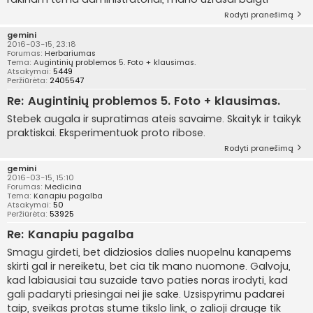
Rodyti pranešimą
gemini
2016-03-15, 23:18
Forumas:
Herbariumas
Tema:
Augintinių problemos 5. Foto + klausimas.
Atsakymai:
5449
Peržiūrėta:
2405547
Re: Augintinių problemos 5. Foto + klausimas.
Stebek augala ir supratimas ateis savaime. Skaityk ir taikyk
praktiskai. Eksperimentuok proto ribose.
Rodyti pranešimą
gemini
2016-03-15, 15:10
Forumas:
Medicina
Tema:
Kanapiu pagalba
Atsakymai:
50
Peržiūrėta:
53925
Re: Kanapiu pagalba
Smagu girdeti, bet didziosios dalies nuopelnu kanapems
skirti gal ir nereiketu, bet cia tik mano nuomone. Galvoju,
kad labiausiai tau suzaide tavo paties noras irodyti, kad
gali padaryti priesingai nei jie sake. Uzsispyrimu padarei
taip, sveikas protas stume tikslo link, o zalioji drauge tik