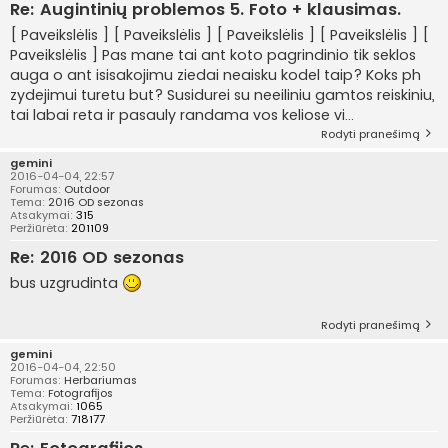
Re: Augintinių problemos 5. Foto + klausimas.
[ Paveikslėlis ] [ Paveikslėlis ] [ Paveikslėlis ] [ Paveikslėlis ] [
Paveikslėlis ] Pas mane tai ant koto pagrindinio tik seklos
auga o ant isisakojimu ziedai neaisku kodel taip? Koks ph
zydejimui turetu but? Susidurei su neeiliniu gamtos reiskiniu,
tai labai reta ir pasauly randama vos keliose vi...
Rodyti pranešimą
gemini
2016-04-04, 22:57
Forumas:
Outdoor
Tema:
2016 OD sezonas
Atsakymai:
315
Peržiūrėta:
201109
Re: 2016 OD sezonas
bus uzgrudinta
Rodyti pranešimą
gemini
2016-04-04, 22:50
Forumas:
Herbariumas
Tema:
Fotografijos
Atsakymai:
1065
Peržiūrėta:
718177