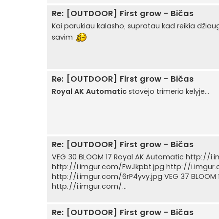
Re: [OUTDOOR] First grow - Bičas
Kai parukiau kalasho, supratau kad reikia džiaug
savim
Re: [OUTDOOR] First grow - Bičas
Royal AK Automatic
stovėjo trimerio kelyje...
Re: [OUTDOOR] First grow - Bičas
VEG 30 BLOOM 17 Royal AK Automatic http://i.i
http://i.imgur.com/FwJkpbt.jpg http://i.img
http://i.imgur.com/6rP4yvy.jpg VEG 37 BLOOM 1
http://i.imgur.com/...
Re: [OUTDOOR] First grow - Bičas