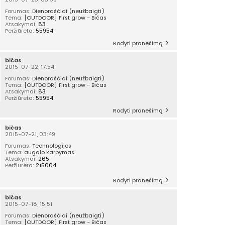
Forumas:
Dienoraščiai (neužbaigti)
Tema:
[OUTDOOR] First grow - Bičas
Atsakymai:
83
Peržiūrėta:
55954
Rodyti pranešimą
bičas
2015-07-22, 17:54
Forumas:
Dienoraščiai (neužbaigti)
Tema:
[OUTDOOR] First grow - Bičas
Atsakymai:
83
Peržiūrėta:
55954
Rodyti pranešimą
bičas
2015-07-21, 03:49
Forumas:
Technologijos
Tema:
augalo karpymas
Atsakymai:
265
Peržiūrėta:
215004
Rodyti pranešimą
bičas
2015-07-18, 15:51
Forumas:
Dienoraščiai (neužbaigti)
Tema:
[OUTDOOR] First grow - Bičas