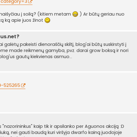
d_category=3
maišyčiau į soilą? (kitiem metam
) Ar būtų geriau nuo
ką ką apie juos žinot
lus.net?
 galėtų pakeisti dienoraščių skiltį, blog'ai būtų suskirstyti į
o home made reikmenų gamyba, pvz. darai grow boksą ir nori
 blog'us gautų kiekvienas asmuo...
59-525265
as "nazorininkus" kaip tik ir apsilanko per Aguonos akciją :D
uką, nei gauti baudą kuri viršyja dwarfo kainą juodojoje