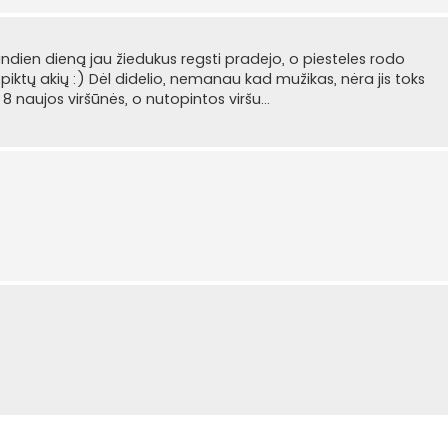
dien dieną jau žiedukus regsti pradejo, o piesteles rodo
piktų akių :) Dėl didelio, nemanau kad mužikas, nėra jis toks
 naujos viršūnės, o nutopintos viršu...