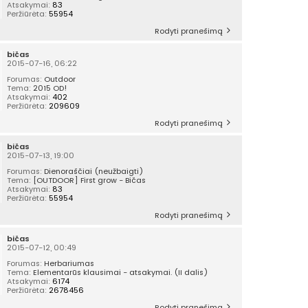
Atsakymai:
83
Peržiūrėta:
55954
Rodyti pranešimą
bičas
2015-07-16, 06:22
Forumas:
Outdoor
Tema:
2015 OD!
Atsakymai:
402
Peržiūrėta:
209609
Rodyti pranešimą
bičas
2015-07-13, 19:00
Forumas:
Dienoraščiai (neužbaigti)
Tema:
[OUTDOOR] First grow - Bičas
Atsakymai:
83
Peržiūrėta:
55954
Rodyti pranešimą
bičas
2015-07-12, 00:49
Forumas:
Herbariumas
Tema:
Elementarūs klausimai - atsakymai. (II dalis)
Atsakymai:
6174
Peržiūrėta:
2678456
Rodyti pranešimą