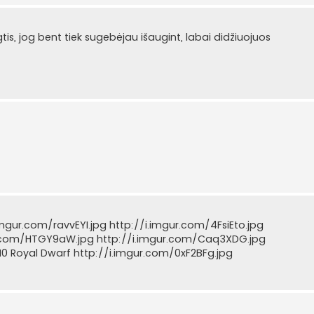
tis, jog bent tiek sugebėjau išaugint, labai didžiuojuos
mgur.com/ravvEYI.jpg http://i.imgur.com/4FsiEto.jpg
ur.com/HTGY9aW.jpg http://i.imgur.com/Caq3XDG.jpg
0 Royal Dwarf http://i.imgur.com/0xF2BFg.jpg