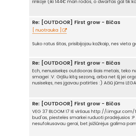
rinkoje (iki 144€ man rodos, o dwarfas gal tik ko
Re: [OUTDOOR] First grow - Bičas
[ nuotrauka ]
Suko ratus šitas, prisibijojau kažkaip, nes vieta
Re: [OUTDOOR] First grow - Bičas
Ech, nenusisekęs outdooras šiais metais, teko n
smagei :V: Grįšiu kitą sezoną, arba net šį jei or
nusisekęs, nes įgavau patirties :) Ačiū jūms LEG
Re: [OUTDOOR] First grow - Bičas
VEG 37 BLOOM 17 Iš viršaus http://i.imgur.com/1
bud'as, piestelės smarkei ruduoti pradėjusios :
nesufokusavau gerai, bet įsižiūrėjus galima pamaty