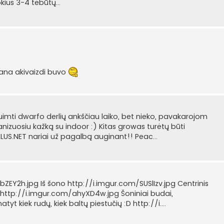
kius 3-4 tebūtų...
 gana akivaizdi buvo
uimti dwarfo derlių ankščiau laiko, bet nieko, pavakarojom
ganizuosiu kažką su indoor :) Kitas growas turėtų būti
ALUS.NET nariai už pagalbą auginant!! Peac...
bZEY2h.jpg Iš šono http://i.imgur.com/SUSlIzv.jpg Centrinis
P http://i.imgur.com/ahyXD4w.jpg Šoniniai budai,
t kiek rudų, kiek baltų piestučių :D http://i....