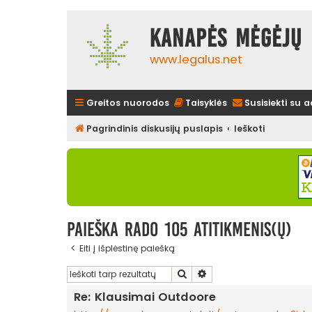
Kanapės mėgėjų 
www.legalus.net
Greitos nuorodos
Taisyklės
Susisiekti su 
Pagrindinis diskusijų puslapis
Ieškoti
Paieška rado 105 atitikmenis(ų)
Eiti į išplėstinę paiešką
Ieškoti
Išplėstinė paieška
Re: Klausimai Outdoore