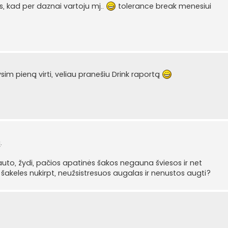
 kad per daznai vartoju mj..
tolerance break menesiui
sim pieną virti, veliau pranešiu Drink raportą
.
to, žydi, pačios apatinės šakos negauna šviesos ir net
s šakeles nukirpt, neužsistresuos augalas ir nenustos augti?