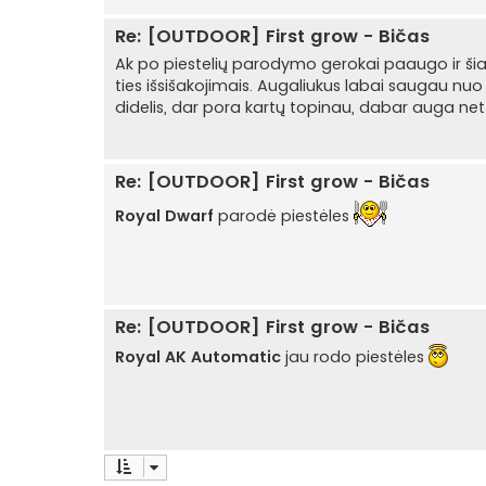
Re: [OUTDOOR] First grow - Bičas
Ak po piestelių parodymo gerokai paaugo ir šian
ties išsišakojimais. Augaliukus labai saugau nuo 
didelis, dar pora kartų topinau, dabar auga net 8
Re: [OUTDOOR] First grow - Bičas
Royal Dwarf
parodė piestėles
Re: [OUTDOOR] First grow - Bičas
Royal AK Automatic
jau rodo piestėles