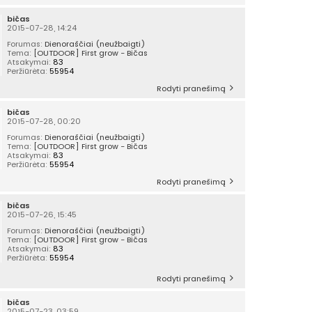
bičas
2015-07-28, 14:24
Forumas:
Dienoraščiai (neužbaigti)
Tema:
[OUTDOOR] First grow - Bičas
Atsakymai:
83
Peržiūrėta:
55954
Rodyti pranešimą
bičas
2015-07-28, 00:20
Forumas:
Dienoraščiai (neužbaigti)
Tema:
[OUTDOOR] First grow - Bičas
Atsakymai:
83
Peržiūrėta:
55954
Rodyti pranešimą
bičas
2015-07-26, 15:45
Forumas:
Dienoraščiai (neužbaigti)
Tema:
[OUTDOOR] First grow - Bičas
Atsakymai:
83
Peržiūrėta:
55954
Rodyti pranešimą
bičas
2015-07-23, 03:59