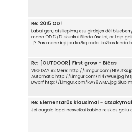
Re: 2015 OD!
Labai gerų atsiliepimų esu girdėjęs dėl blueberry
mano OD 12/12 skunkui išlindo ūseliai, ar taip gal
:|? Pas mane irgi jau kažką rodo, kažkas lenda bet
Re: [OUTDOOR] First grow - Bičas
VEG DAY 82 Merė: http://i.imgur.com/NfAJfKs.jp
Automatic http://i.imgur.com/nl4YWue.jpg htt
Dwarf http://i.imgur.com/kwY8WMA.jpg Šiuo metu
Re: Elementarūs klausimai - atsakymai. 
Jei augalo lapai nesveikai kabina reiskias gali