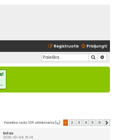
Registruotis
Prisijungti
Ieškoti
Išplėstinė paieška
Paieška rado 105 atitikmenis(ų)
1
2
3
4
5
6
Kitas
bičas
2015-10-04, 15:14