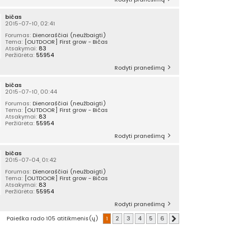
bičas
2015-07-10, 02:41
Forumas:
Dienoraščiai (neužbaigti)
Tema:
[OUTDOOR] First grow - Bičas
Atsakymai:
83
Peržiūrėta:
55954
Rodyti pranešimą
bičas
2015-07-10, 00:44
Forumas:
Dienoraščiai (neužbaigti)
Tema:
[OUTDOOR] First grow - Bičas
Atsakymai:
83
Peržiūrėta:
55954
Rodyti pranešimą
bičas
2015-07-04, 01:42
Forumas:
Dienoraščiai (neužbaigti)
Tema:
[OUTDOOR] First grow - Bičas
Atsakymai:
83
Peržiūrėta:
55954
Rodyti pranešimą
Paieška rado 105 atitikmenis(ų)
1
2
3
4
5
6
Kitas