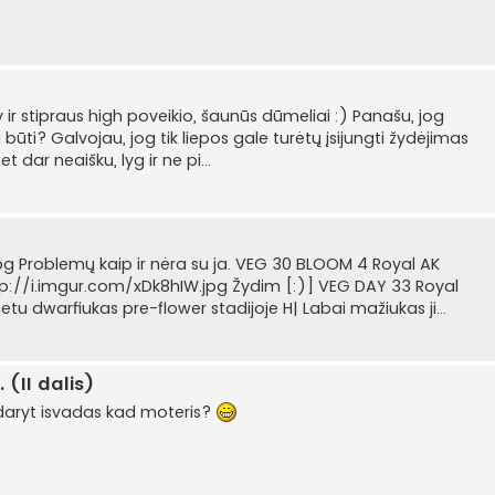
 ir stipraus high poveikio, šaunūs dūmeliai :) Panašu, jog
i būti? Galvojau, jog tik liepos gale turėtų įsijungti žydėjimas
 dar neaišku, lyg ir ne pi...
g Problemų kaip ir nėra su ja. VEG 30 BLOOM 4 Royal AK
p://i.imgur.com/xDk8hIW.jpg Žydim [:)] VEG DAY 33 Royal
 dwarfiukas pre-flower stadijoje H| Labai mažiukas ji...
(II dalis)
u daryt isvadas kad moteris?