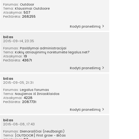
Forumas:
Outdoor
Tema:
Klausimai Outdoore
Atsakymai:
507
Peržiūrėta:
268255
Rodyti pranešimą
bičas
2015-09-14, 23:35
Forumas:
Pasiūlymai administracijai
Tema:
Kokių atnaujinimų norėtumėte legalus.net?
Atsakymai:
19
Peržiūrėta:
43671
Rodyti pranešimą
bičas
2015-09-05, 21:31
Forumas:
Legalus forumas
Tema:
Naujienos iš žiniasklaidos
Atsakymai:
4228
Peržiūrėta:
2087731
Rodyti pranešimą
bičas
2015-08-08, 17:43
Forumas:
Dienoraščiai (neužbaigti)
Tema:
[OUTDOOR] First grow - Bičas