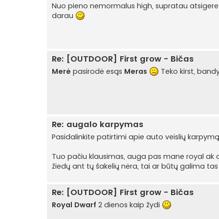
Nuo pieno nemormalus high, supratau atsigeres,
darau
Re: [OUTDOOR] First grow - Bičas
Merė
pasirodė esąs
Meras
Teko kirst, bandy
Re: augalo karpymas
Pasidalinkite patirtimi apie auto veislių karpymą
Tuo pačiu klausimas, auga pas mane royal ak au
žiedų ant tų šakelių nėra, tai ar būtų galima ta
Re: [OUTDOOR] First grow - Bičas
Royal Dwarf
2 dienos kaip žydi