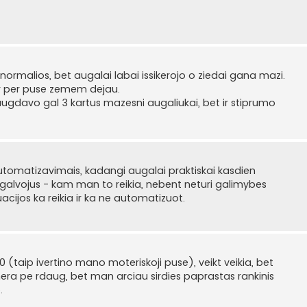
 normalios, bet augalai labai issikerojo o ziedai gana mazi.
ur per puse zemem dejau.
augdavo gal 3 kartus mazesni augaliukai, bet ir stiprumo
utomatizavimais, kadangi augalai praktiskai kasdien
agalvojus - kam man to reikia, nebent neturi galimybes
acijos ka reikia ir ka ne automatizuot.
-10 (taip ivertino mano moteriskoji puse), veikt veikia, bet
 nera pe rdaug, bet man arciau sirdies paprastas rankinis
.