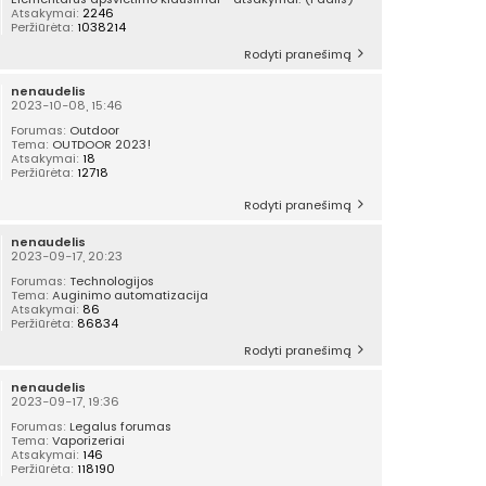
Atsakymai:
2246
Peržiūrėta:
1038214
Rodyti pranešimą
nenaudelis
2023-10-08, 15:46
Forumas:
Outdoor
Tema:
OUTDOOR 2023!
Atsakymai:
18
Peržiūrėta:
12718
Rodyti pranešimą
nenaudelis
2023-09-17, 20:23
Forumas:
Technologijos
Tema:
Auginimo automatizacija
Atsakymai:
86
Peržiūrėta:
86834
Rodyti pranešimą
nenaudelis
2023-09-17, 19:36
Forumas:
Legalus forumas
Tema:
Vaporizeriai
Atsakymai:
146
Peržiūrėta:
118190