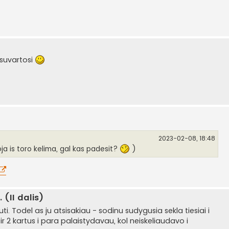
 suvartosi
2023-02-08, 18:48
ja is toro kelima, gal kas padesit?
)
(II dalis)
uti. Todel as ju atsisakiau - sodinu sudygusia sekla tiesiai i
r 2 kartus i para palaistydavau, kol neiskeliaudavo i