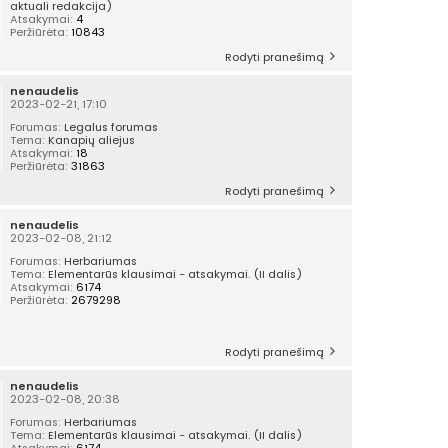
aktuali redakcija)
Atsakymai:
4
Peržiūrėta:
10843
Rodyti pranešimą
nenaudelis
2023-02-21, 17:10
Forumas:
Legalus forumas
Tema:
Kanapių aliejus
Atsakymai:
18
Peržiūrėta:
31863
Rodyti pranešimą
nenaudelis
2023-02-08, 21:12
Forumas:
Herbariumas
Tema:
Elementarūs klausimai - atsakymai. (II dalis)
Atsakymai:
6174
Peržiūrėta:
2679298
Rodyti pranešimą
nenaudelis
2023-02-08, 20:38
Forumas:
Herbariumas
Tema:
Elementarūs klausimai - atsakymai. (II dalis)