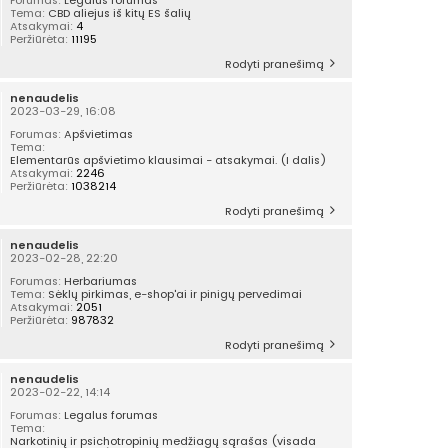
Forumas:
Legalus forumas
Tema:
CBD aliejus iš kitų ES šalių
Atsakymai:
4
Peržiūrėta:
11195
Rodyti pranešimą
nenaudelis
2023-03-29, 16:08
Forumas:
Apšvietimas
Tema:
Elementarūs apšvietimo klausimai - atsakymai. (I dalis)
Atsakymai:
2246
Peržiūrėta:
1038214
Rodyti pranešimą
nenaudelis
2023-02-28, 22:20
Forumas:
Herbariumas
Tema:
Sėklų pirkimas, e-shop'ai ir pinigų pervedimai
Atsakymai:
2051
Peržiūrėta:
987832
Rodyti pranešimą
nenaudelis
2023-02-22, 14:14
Forumas:
Legalus forumas
Tema:
Narkotinių ir psichotropinių medžiagų sąrašas (visada