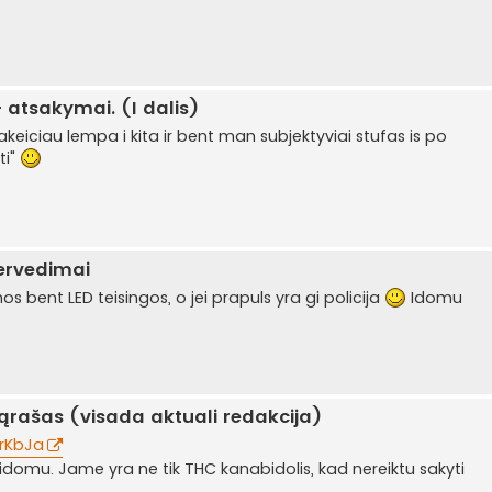
 atsakymai. (I dalis)
akeiciau lempa i kita ir bent man subjektyviai stufas is po
ti"
pervedimai
os bent LED teisingos, o jei prapuls yra gi policija
Idomu
sąrašas (visada aktuali redakcija)
FrKbJa
omu. Jame yra ne tik THC kanabidolis, kad nereiktu sakyti