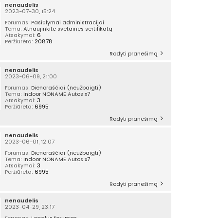
nenaudelis
2023-07-30, 15:24
Forumas:
Pasiūlymai administracijai
Tema:
Atnaujinkite svetainės sertifikatą
Atsakymai:
6
Peržiūrėta:
20878
Rodyti pranešimą
nenaudelis
2023-06-09, 21:00
Forumas:
Dienoraščiai (neužbaigti)
Tema:
Indoor NONAME Autos x7
Atsakymai:
3
Peržiūrėta:
6995
Rodyti pranešimą
nenaudelis
2023-06-01, 12:07
Forumas:
Dienoraščiai (neužbaigti)
Tema:
Indoor NONAME Autos x7
Atsakymai:
3
Peržiūrėta:
6995
Rodyti pranešimą
nenaudelis
2023-04-29, 23:17