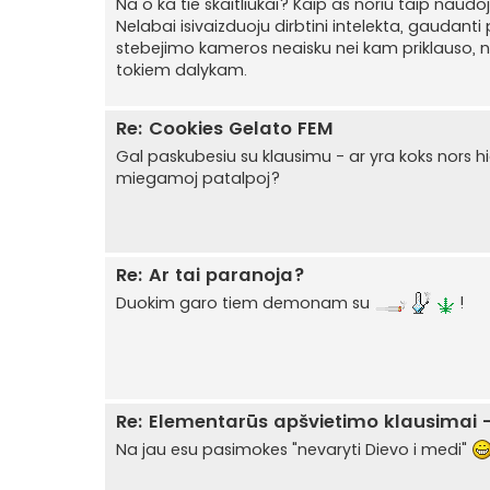
Na o ka tie skaitliukai? Kaip as noriu taip naud
Nelabai isivaizduoju dirbtini intelekta, gaudant
stebejimo kameros neaisku nei kam priklauso, ne
tokiem dalykam.
Re: Cookies Gelato FEM
Gal paskubesiu su klausimu - ar yra koks nors 
miegamoj patalpoj?
Re: Ar tai paranoja?
Duokim garo tiem demonam su
!
Re: Elementarūs apšvietimo klausimai -
Na jau esu pasimokes "nevaryti Dievo i medi"