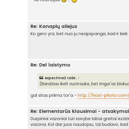
Re: Kanapių aliejus
Ko gero yra, bet nuo ju neapspangsi, kad ir kiek
Re: Del laistymo
expectme2
rašė:
↑
(Bandziau ikelt nuotrauka, bet imgur'as blokuo
gal sitas priima tor'a -
http://host-photo.com
Re: Elementarūs klausimai - atsakymai. 
Durpiniai vazoniai turi savybe labai greitai iszdzi
vazona. Kol dar juos naudojau, tai budavo, kad i