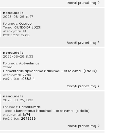
Rodyti pranešimą
nenaudelis
2023-08-26, 11:47
Forumas:
Outdoor
Tema:
OUTDOOR 2023!
Atsakymai:
18
Peržiūrėta:
12718
Rodyti pranešimą
nenaudelis
2023-08-26, 11:33
Forumas:
Apšvietimas
Tema:
Elementarūs apšvietimo klausimai - atsakymai. (I dalis)
Atsakymai:
2246
Peržiūrėta:
1038214
Rodyti pranešimą
nenaudelis
2023-08-25, 18:13
Forumas:
Herbariumas
Tema:
Elementarūs klausimai - atsakymai. (II dalis)
Atsakymai:
6174
Peržiūrėta:
2679298
Rodyti pranešimą