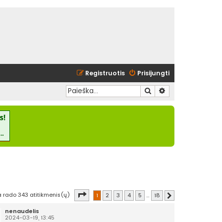
Registruotis
Prisijungti
Ieškoti
Išplėstinė paieška
Puslapis
1
iš
18
a rado 343 atitikmenis(ų)
1
2
3
4
5
…
18
Kitas
nenaudelis
2024-03-19, 13:45