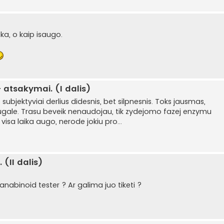
ka, o kaip isaugo.
 atsakymai. (I dalis)
 subjektyviai derlius didesnis, bet silpnesnis. Toks jausmas,
augale. Trasu beveik nenaudojau, tik zydejomo fazej enzymu
visa laika augo, nerode jokiu pro...
(II dalis)
nabinoid tester ? Ar galima juo tiketi ?