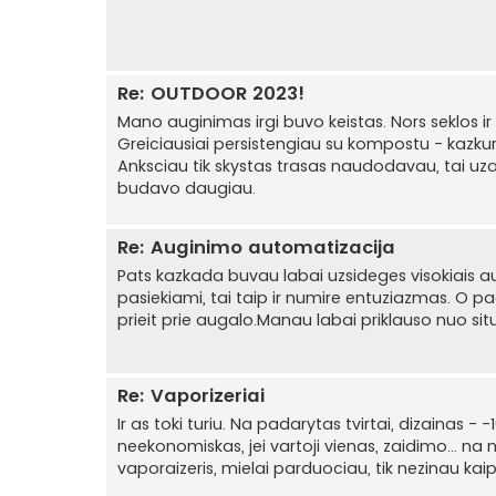
Re: OUTDOOR 2023!
Mano auginimas irgi buvo keistas. Nors seklos ir
Greiciausiai persistengiau su kompostu - kazk
Anksciau tik skystas trasas naudodavau, tai uz
budavo daugiau.
Re: Auginimo automatizacija
Pats kazkada buvau labai uzsideges visokiais a
pasiekiami, tai taip ir numire entuziazmas. O p
prieit prie augalo.Manau labai priklauso nuo situ
Re: Vaporizeriai
Ir as toki turiu. Na padarytas tvirtai, dizainas - 
neekonomiskas, jei vartoji vienas, zaidimo... na
vaporaizeris, mielai parduociau, tik nezinau kaip