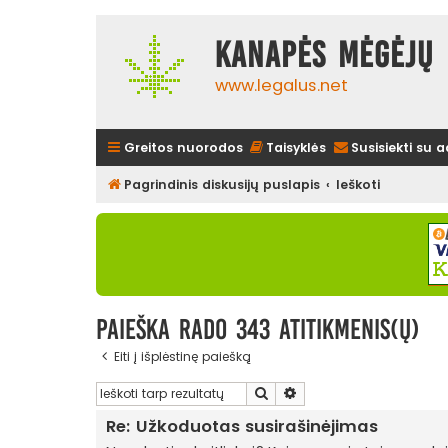
Kanapės mėgėjų 
www.legalus.net
Greitos nuorodos
Taisyklės
Susisiekti su 
Pagrindinis diskusijų puslapis
Ieškoti
Paieška rado 343 atitikmenis(ų)
Eiti į išplėstinę paiešką
Ieškoti
Išplėstinė paieška
Re: Užkoduotas susirašinėjimas