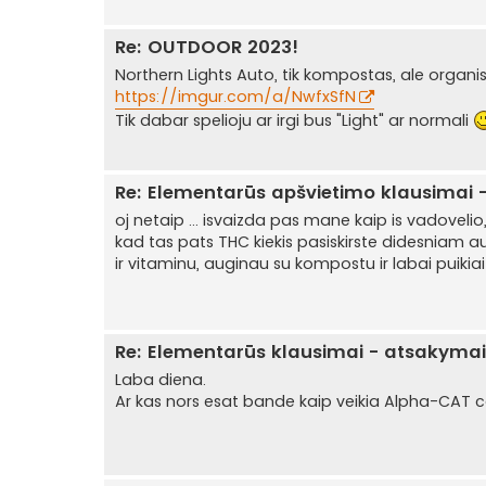
Re: OUTDOOR 2023!
Northern Lights Auto, tik kompostas, ale organis
https://imgur.com/a/NwfxSfN
Tik dabar spelioju ar irgi bus "Light" ar normali
Re: Elementarūs apšvietimo klausimai -
oj netaip ... isvaizda pas mane kaip is vadovelio,
kad tas pats THC kiekis pasiskirste didesniam 
ir vitaminu, auginau su kompostu ir labai puikiai 
Re: Elementarūs klausimai - atsakymai. 
Laba diena.
Ar kas nors esat bande kaip veikia Alpha-CAT ca