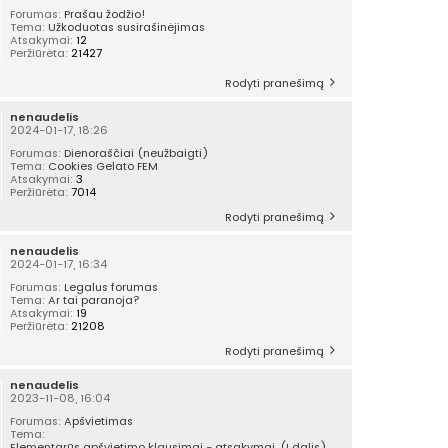
Forumas:
Prašau žodžio!
Tema:
Užkoduotas susirašinėjimas
Atsakymai:
12
Peržiūrėta:
21427
Rodyti pranešimą
nenaudelis
2024-01-17, 18:26
Forumas:
Dienoraščiai (neužbaigti)
Tema:
Cookies Gelato FEM
Atsakymai:
3
Peržiūrėta:
7014
Rodyti pranešimą
nenaudelis
2024-01-17, 16:34
Forumas:
Legalus forumas
Tema:
Ar tai paranoja?
Atsakymai:
19
Peržiūrėta:
21208
Rodyti pranešimą
nenaudelis
2023-11-08, 16:04
Forumas:
Apšvietimas
Tema:
Elementarūs apšvietimo klausimai - atsakymai. (I dalis)