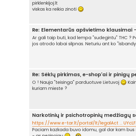
pirklenkijoj.lt
viskas ka reikia zinoti
Re: Elementarūs apšvietimo klausimai -
Ar gali taip buti, kad lempa "sudegintu" THC ? P
jos atrodo labai silpnas. Neturiu ant ko "isbandy
Re: Sėklų pirkimas, e-shop'ai ir pinigų 
O ! Nauja "teisinga" parduotuve Lietuvoj
Kain
kuriam mieste ?
Narkotinių ir psichotropinių medžiagų 
https://www.e-tar.lt/portal/lt/legalAct ... UYcL
Paciam kazkada buvo idomu, gal dar kam bus id
- as nezinojau
...