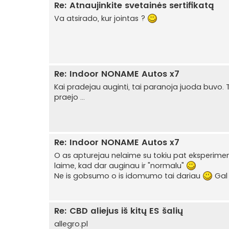
Re: Atnaujinkite svetainės sertifikatą
Va atsirado, kur jointas ?
Re: Indoor NONAME Autos x7
Kai pradejau auginti, tai paranoja juoda buvo. 
praejo ...
Re: Indoor NONAME Autos x7
O as apturejau nelaime su tokiu pat eksperimentu 
laime, kad dar auginau ir "normalu"
Ne is gobsumo o is idomumo tai dariau
Gal 
Re: CBD aliejus iš kitų ES šalių
allegro.pl