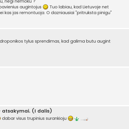
oju, negi nemoku ?
i pavienius augintojus
Tuo labiau, kad Lietuvoje net
i kas jas remontuoja. O dazniausiai "pritruksta pinigu"
hidroponikos tylus sprendimas, kad galima butu augint
 atsakymai. (I dalis)
dabar visus trupinius surankioju