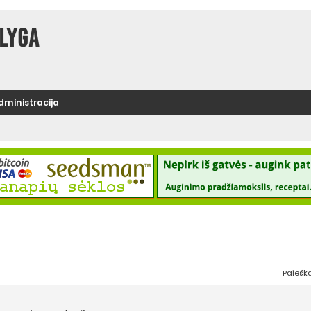
lyga
administracija
Paiešk