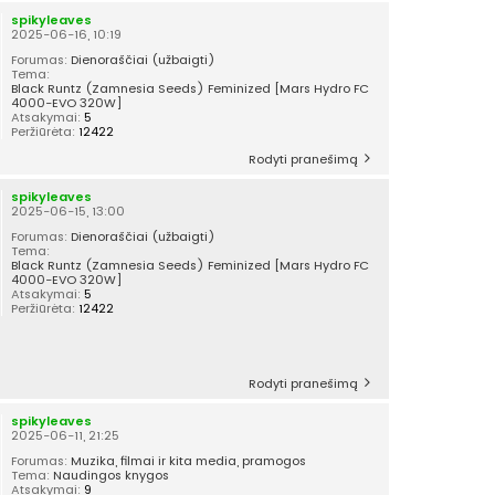
spikyleaves
2025-06-16, 10:19
Forumas:
Dienoraščiai (užbaigti)
Tema:
Black Runtz (Zamnesia Seeds) Feminized [Mars Hydro FC
4000-EVO 320W]
Atsakymai:
5
Peržiūrėta:
12422
Rodyti pranešimą
spikyleaves
2025-06-15, 13:00
Forumas:
Dienoraščiai (užbaigti)
Tema:
Black Runtz (Zamnesia Seeds) Feminized [Mars Hydro FC
4000-EVO 320W]
Atsakymai:
5
Peržiūrėta:
12422
Rodyti pranešimą
spikyleaves
2025-06-11, 21:25
Forumas:
Muzika, filmai ir kita media, pramogos
Tema:
Naudingos knygos
Atsakymai:
9