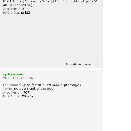
Black Runtz (Zamnesia Seeds) Feminized [Mars Hydro FC
4000-EVO 320W]
Atsakymai:
5
Peržiūrėta:
12422
Rodyti pranešimą
spikyleaves
2025-06-07, 10:47
Forumas:
Muzika, filmai ir kita media, pramogos
Tema:
Da best track of the day!
Atsakymai:
1707
Peržiūrėta:
820782