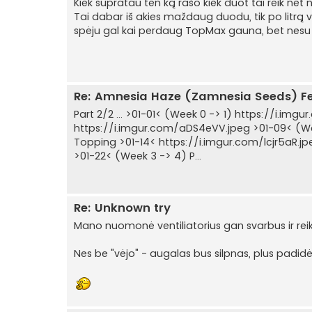
Kiek supratau ten ką rašo kiek duot tai reik net n
Tai dabar iš akies maždaug duodu, tik po litrą va
spėju gal kai perdaug TopMax gauna, bet nesu įs
Re: Amnesia Haze (Zamnesia Seeds) F
Part 2/2 ... >01-01< (Week 0 -> 1) https://i.img
https://i.imgur.com/aDS4eVV.jpeg >01-09< (Wee
Topping >01-14< https://i.imgur.com/lcjr5aR.jp
>01-22< (Week 3 -> 4) P...
Re: Unknown try
Mano nuomonė ventiliatorius gan svarbus ir reik
Nes be "vėjo" - augalas bus silpnas, plus padidėj