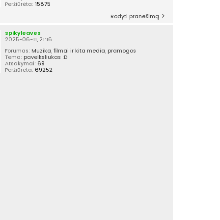
Peržiūrėta:
15875
Rodyti pranešimą
spikyleaves
2025-06-11, 21:16
Forumas:
Muzika, filmai ir kita media, pramogos
Tema:
paveiksliukas :D
Atsakymai:
69
Peržiūrėta:
69252