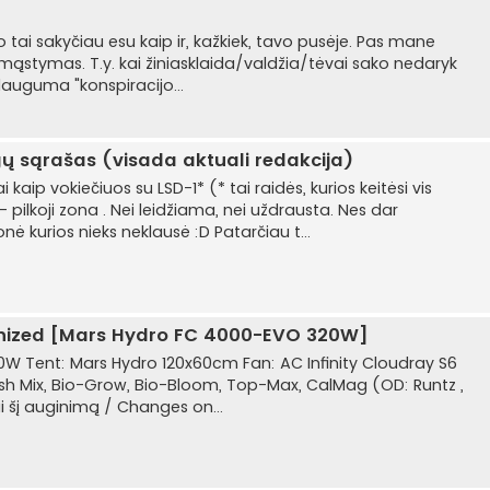
to tai sakyčiau esu kaip ir, kažkiek, tavo pusėje. Pas mane
os mąstymas. T.y. kai žiniasklaida/valdžia/tėvai sako nedaryk
i dauguma "konspiracijo...
gų sąrašas (visada aktuali redakcija)
kaip vokiečiuos su LSD-1* (* tai raidės, kurios keitėsi vis
 - pilkoji zona . Nei leidžiama, nei uždrausta. Nes dar
 kurios nieks neklausė :D Patarčiau t...
nized [Mars Hydro FC 4000-EVO 320W]
0W Tent: Mars Hydro 120x60cm Fan: AC Infinity Cloudray S6
zz: Fish Mix, Bio-Grow, Bio-Bloom, Top-Max, CalMag (OD: Runtz ,
čiai šį auginimą / Changes on...