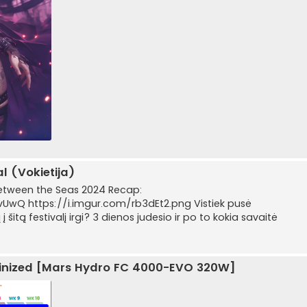
l (Vokietija)
 Between the Seas 2024 Recap:
Q https://i.imgur.com/rb3dEt2.png Vistiek pusė
į šitą festivalį irgi? 3 dienos judesio ir po to kokia savaitė
minized [Mars Hydro FC 4000-EVO 320W]