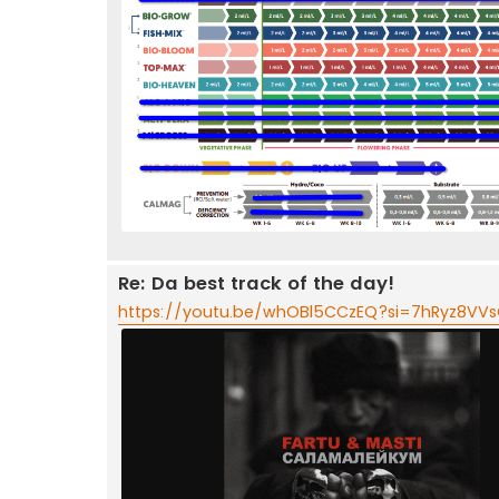
Re: Da best track of the day!
https://youtu.be/whOBl5CCzEQ?si=7hRyz8VV