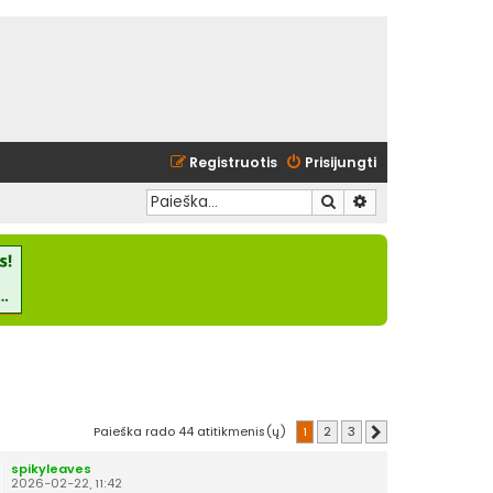
Registruotis
Prisijungti
Ieškoti
Išplėstinė paieška
Paieška rado 44 atitikmenis(ų)
1
2
3
Kitas
spikyleaves
2026-02-22, 11:42