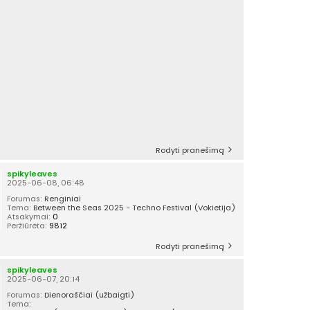
Rodyti pranešimą
spikyleaves
2025-06-08, 06:48
Forumas:
Renginiai
Tema:
Between the Seas 2025 - Techno Festival (Vokietija)
Atsakymai:
0
Peržiūrėta:
9812
Rodyti pranešimą
spikyleaves
2025-06-07, 20:14
Forumas:
Dienoraščiai (užbaigti)
Tema: