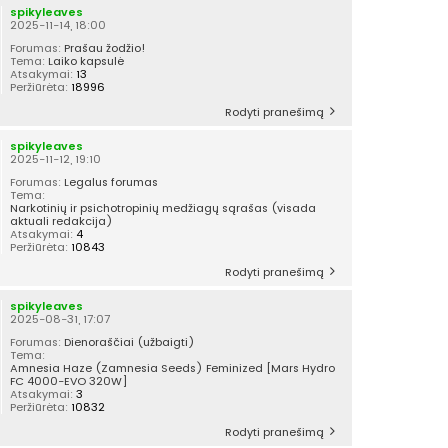
spikyleaves
2025-11-14, 18:00
Forumas:
Prašau žodžio!
Tema:
Laiko kapsulė
Atsakymai:
13
Peržiūrėta:
18996
Rodyti pranešimą
spikyleaves
2025-11-12, 19:10
Forumas:
Legalus forumas
Tema:
Narkotinių ir psichotropinių medžiagų sąrašas (visada
aktuali redakcija)
Atsakymai:
4
Peržiūrėta:
10843
Rodyti pranešimą
spikyleaves
2025-08-31, 17:07
Forumas:
Dienoraščiai (užbaigti)
Tema:
Amnesia Haze (Zamnesia Seeds) Feminized [Mars Hydro
FC 4000-EVO 320W]
Atsakymai:
3
Peržiūrėta:
10832
Rodyti pranešimą