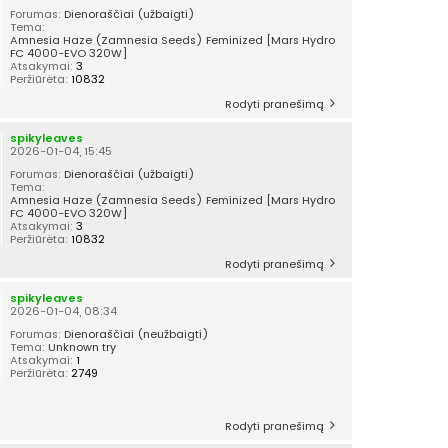
Forumas:
Dienoraščiai (užbaigti)
Tema:
Amnesia Haze (Zamnesia Seeds) Feminized [Mars Hydro
FC 4000-EVO 320W]
Atsakymai:
3
Peržiūrėta:
10832
Rodyti pranešimą
spikyleaves
2026-01-04, 15:45
Forumas:
Dienoraščiai (užbaigti)
Tema:
Amnesia Haze (Zamnesia Seeds) Feminized [Mars Hydro
FC 4000-EVO 320W]
Atsakymai:
3
Peržiūrėta:
10832
Rodyti pranešimą
spikyleaves
2026-01-04, 08:34
Forumas:
Dienoraščiai (neužbaigti)
Tema:
Unknown try
Atsakymai:
1
Peržiūrėta:
2749
Rodyti pranešimą