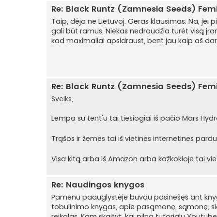
Re: Black Runtz (Zamnesia Seeds) Fe
Taip, dėja ne Lietuvoj. Geras klausimas. Na, jei 
gali būt ramus. Niekas nedraudžia turėt visą įra
kad maximaliai apsidraust, bent jau kaip aš daryči
Re: Black Runtz (Zamnesia Seeds) Fe
Sveiks,
Lempa su tent'u tai tiesiogiai iš pačio Mars Hyd
Trąšos ir žemės tai iš vietinės internetinės par
Visa kitą arba iš Amazon arba kažkokioje tai vie
Re: Naudingos knygos
Pamenu paauglystėje buvau pasinešęs ant knygų
tobulinimo knygas, apie pasąmonę, sąmonę, sielą, 
reikalas. Kam skaityt, kai pilna tutorialų Youtub