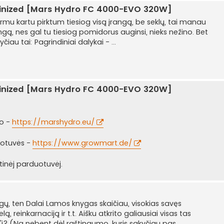
minized [Mars Hydro FC 4000-EVO 320W]
pirmu kartu pirktum tiesiog visą įrangą, be seklų, tai manau
ngą, nes gal tu tiesiog pomidorus auginsi, nieks nežino. Bet
au tai: Pagrindiniai dalykai - ...
minized [Mars Hydro FC 4000-EVO 320W]
ro -
https://marshydro.eu/
duotuvės -
https://www.growmart.de/
tinėj parduotuvėj.
, ten Dalai Lamos knygas skaičiau, visokias savęs
reinkarnaciją ir t.t. Aišku atkrito galiausiai visas tas
e'j? (Na nebent dėl raštingumo, kuris sakyčiau pas...