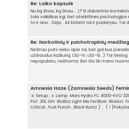
Re: Laiko kapsulė
Nu ką žinau, ką žinau... :|? Iš dabartinio konteks
toks vaikiškas irgi, bet atvirkštinės psichologij
to ir ano... Dėja... Aš būtent tai ir padarysiu. Ta
Re: Narkotinių ir psichotropinių medžia
Nežinau pats nieko apie tai, bet gal bus panašiai 
uždraudus kažkurią. LSD-1V, LSD-1S...) Tai tiesiog
nepopuliaru, nežinoma. Bet čia tik mano nuomonė
Amnesia Haze (Zamnesia Seeds) Femi
:x: Setup: :x: Lamp: Mars Hydro FC 4000-EVO 32
Pot: 30L Dirt: BioBizz Light Mix Fertilizer: Biobi
Critical , Fruit Punch , Black Runtz ) ... { ! }Poky