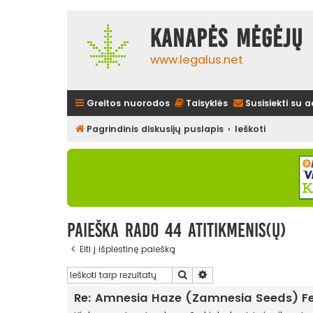
Kanapės mėgėjų 
www.legalus.net
Greitos nuorodos
Taisyklės
Susisiekti su 
Pagrindinis diskusijų puslapis
Ieškoti
Paieška rado 44 atitikmenis(ų)
Eiti į išplėstinę paiešką
Ieškoti
Išplėstinė paieška
Re: Amnesia Haze (Zamnesia Seeds) F