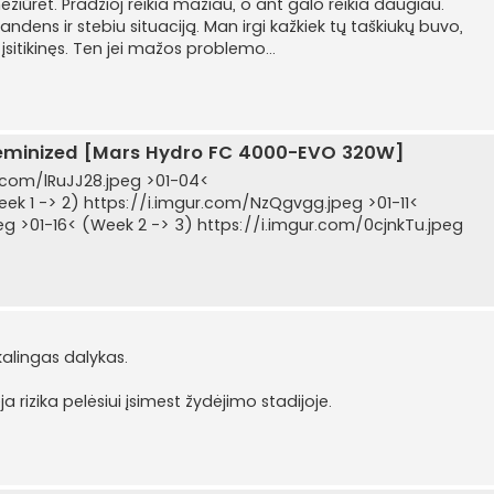
ežiūrėt. Pradžioj reikia mažiau, o ant galo reikia daugiau.
ndens ir stebiu situaciją. Man irgi kažkiek tų taškiukų buvo,
itikinęs. Ten jei mažos problemo...
eminized [Mars Hydro FC 4000-EVO 320W]
ur.com/lRuJJ28.jpeg >01-04<
k 1 -> 2) https://i.imgur.com/NzQgvgg.jpeg >01-11<
eg >01-16< (Week 2 -> 3) https://i.imgur.com/0cjnkTu.jpeg
alingas dalykas.
a rizika pelėsiui įsimest žydėjimo stadijoje.