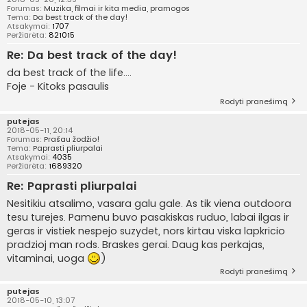
Forumas:
Muzika, filmai ir kita media, pramogos
Tema:
Da best track of the day!
Atsakymai:
1707
Peržiūrėta:
821015
Re: Da best track of the day!
da best track of the life....
Foje - Kitoks pasaulis
Rodyti pranešimą
putejas
2018-05-11, 20:14
Forumas:
Prašau žodžio!
Tema:
Paprasti pliurpalai
Atsakymai:
4035
Peržiūrėta:
1689320
Re: Paprasti pliurpalai
Nesitikiu atsalimo, vasara galu gale. As tik viena outdoora
tesu turejes. Pamenu buvo pasakiskas ruduo, labai ilgas ir
geras ir vistiek nespejo suzydet, nors kirtau viska lapkricio
pradzioj man rods. Braskes gerai. Daug kas perkajas,
vitaminai, uoga
)
Rodyti pranešimą
putejas
2018-05-10, 13:07