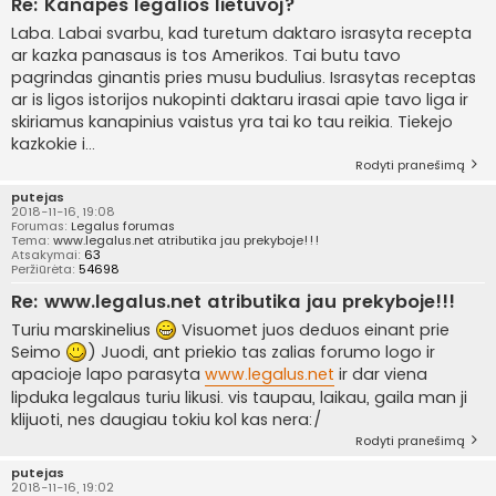
Re: Kanapes legalios lietuvoj?
Laba. Labai svarbu, kad turetum daktaro israsyta recepta
ar kazka panasaus is tos Amerikos. Tai butu tavo
pagrindas ginantis pries musu budulius. Israsytas receptas
ar is ligos istorijos nukopinti daktaru irasai apie tavo liga ir
skiriamus kanapinius vaistus yra tai ko tau reikia. Tiekejo
kazkokie i...
Rodyti pranešimą
putejas
2018-11-16, 19:08
Forumas:
Legalus forumas
Tema:
www.legalus.net atributika jau prekyboje!!!
Atsakymai:
63
Peržiūrėta:
54698
Re: www.legalus.net atributika jau prekyboje!!!
Turiu marskinelius
Visuomet juos deduos einant prie
Seimo
) Juodi, ant priekio tas zalias forumo logo ir
apacioje lapo parasyta
www.legalus.net
ir dar viena
lipduka legalaus turiu likusi. vis taupau, laikau, gaila man ji
klijuoti, nes daugiau tokiu kol kas nera:/
Rodyti pranešimą
putejas
2018-11-16, 19:02