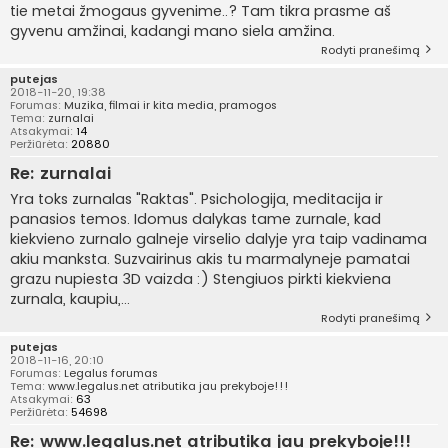
tie metai žmogaus gyvenime..? Tam tikra prasme aš
gyvenu amžinai, kadangi mano siela amžina.
Rodyti pranešimą
putejas
2018-11-20, 19:38
Forumas:
Muzika, filmai ir kita media, pramogos
Tema:
zurnalai
Atsakymai:
14
Peržiūrėta:
20880
Re: zurnalai
Yra toks zurnalas "Raktas". Psichologija, meditacija ir
panasios temos. Idomus dalykas tame zurnale, kad
kiekvieno zurnalo galneje virselio dalyje yra taip vadinama
akiu manksta. Suzvairinus akis tu marmalyneje pamatai
grazu nupiesta 3D vaizda :) Stengiuos pirkti kiekviena
zurnala, kaupiu,...
Rodyti pranešimą
putejas
2018-11-16, 20:10
Forumas:
Legalus forumas
Tema:
www.legalus.net atributika jau prekyboje!!!
Atsakymai:
63
Peržiūrėta:
54698
Re: www.legalus.net atributika jau prekyboje!!!