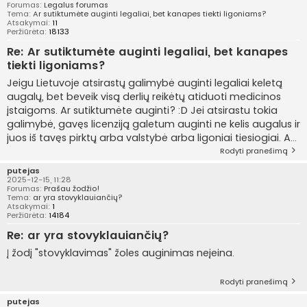
Forumas:
Legalus forumas
Tema:
Ar sutiktumėte auginti legaliai, bet kanapes tiekti ligoniams?
Atsakymai:
11
Peržiūrėta:
18133
Re: Ar sutiktumėte auginti legaliai, bet kanapes
tiekti ligoniams?
Jeigu Lietuvoje atsirastų galimybė auginti legaliai keletą
augalų, bet beveik visą derlių reikėtų atiduoti medicinos
įstaigoms. Ar sutiktumėte auginti? :D Jei atsirastu tokia
galimybė, gavęs licenziją galetum auginti ne kelis augalus ir
juos iš tavęs pirktų arba valstybė arba ligoniai tiesiogiai. A...
Rodyti pranešimą
putejas
2025-12-15, 11:28
Forumas:
Prašau žodžio!
Tema:
ar yra stovyklauiančių?
Atsakymai:
1
Peržiūrėta:
14184
Re: ar yra stovyklauiančių?
Į žodį "stovyklavimas" žoles auginimas neįeina.
Rodyti pranešimą
putejas