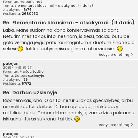
Forumas:
Herbariumas
Tema:
Elementarūs klausimai - atsakymai. (II dalis)
Atsakymai:
6174
Peržiūrėta:
2680250
Re: Elementarūs klausimai - atsakymai. (II dalis)
Laba. Mane sudomino klono konservavimas saldant.
Neturim mes tokios info, nezinom, is tiesu, taciau butu be
galo vertinga jeigu pats tai ismgintum ir duotum zinoti kaip
sekesi
Juk kol patys neismeginsim tol nezinosim
Rodyti pranešimą
putejas
2018-11-16, 18:57
Forumas:
Prašau žodžio!
Tema:
Darbas uzsienyje
Atsakymai:
59
Peržiūrėta:
57172
Re: Darbas uzsienyje
Biochemikas, oho. O as tai neturiu jokios specialybes, dirbu
nekvalifikuotus darbus. Dirbau apsaugoj, moku dazyt
milteliniu budu. Dabar dirbu sandelyje, vamzdzius pakraunu
iskraunu i furas su kranu. tai tiek
Rodyti pranešimą
putejas
2018-05-20, 12:39