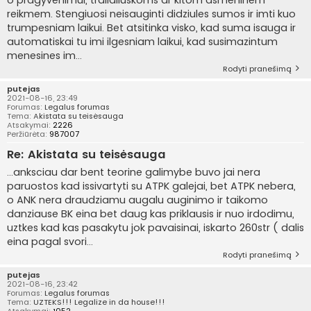
reikmem. Stengiuosi neisauginti didziules sumos ir imti kuo
trumpesniam laikui. Bet atsitinka visko, kad suma isauga ir
automatiskai tu imi ilgesniam laikui, kad susimazintum
menesines im...
Rodyti pranešimą
putejas
2021-08-16, 23:49
Forumas:
Legalus forumas
Tema:
Akistata su teisėsauga
Atsakymai:
2226
Peržiūrėta:
987007
Re: Akistata su teisėsauga
...anksciau dar bent teorine galimybe buvo jai nera
paruostos kad issivartyti su ATPK galejai, bet ATPK nebera,
o ANK nera draudziamu augalu auginimo ir taikomo
danziause BK eina bet daug kas priklausis ir nuo irdodimu,
uztkes kad kas pasakytu jok pavaisinai, iskarto 260str ( dalis
eina pagal svori...
Rodyti pranešimą
putejas
2021-08-16, 23:42
Forumas:
Legalus forumas
Tema:
UZTEKS!!! Legalize in da house!!!
Atsakymai:
1052