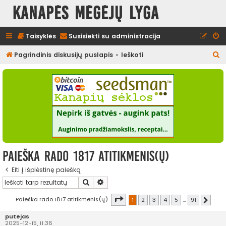
Kanapės mėgėjų lyga
Taisyklės
Susisiekti su administracija
I
Pagrindinis diskusijų puslapis
Ieškoti
e
š
k
o
t
i
Paieška rado 1817 atitikmenis(ų)
Eiti į išplėstinę paiešką
Ieškoti
Išplėstinė paieška
Puslapis
1
iš
91
Paieška rado 1817 atitikmenis(ų)
1
2
3
4
5
…
91
Kitas
putejas
2025-12-15, 11:36