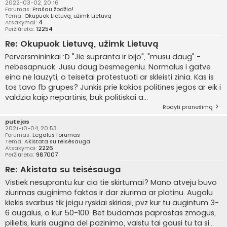
2022-03-02, 20:16
Forumas:
Prašau žodžio!
Tema:
Okupuok Lietuvą, užimk Lietuvą
Atsakymai:
4
Peržiūrėta:
12254
Re: Okupuok Lietuvą, užimk Lietuvą
Perversmininkai :D "Jie supranta ir bijo", "musu daug" -
nebesapnuok. Jusu daug besmegeniu. Normalus i gatve
eina ne lauzyti, o teisetai protestuoti ar skleisti zinia. Kas is
tos tavo fb grupes? Junkis prie kokios politines jegos ar eik i
valdzia kaip nepartinis, buk politiskai a...
Rodyti pranešimą
putejas
2021-10-04, 20:53
Forumas:
Legalus forumas
Tema:
Akistata su teisėsauga
Atsakymai:
2226
Peržiūrėta:
987007
Re: Akistata su teisėsauga
Vistiek nesuprantu kur cia tie skirtumai? Mano atveju buvo
ziurimas auginimo faktas ir dar ziurima ar platinu. Augalu
kiekis svarbus tik jeigu ryskiai skiriasi, pvz kur tu augintum 3-
6 augalus, o kur 50-100. Bet budamas paprastas zmogus,
pilietis, kuris augina del pazinimo, vaistu tai gausi tu ta si...