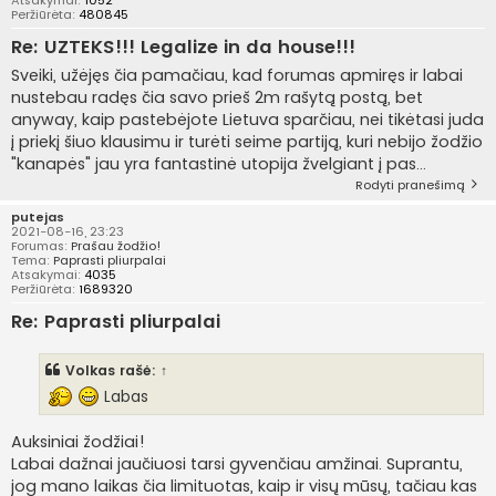
Peržiūrėta:
480845
Re: UZTEKS!!! Legalize in da house!!!
Sveiki, užėjęs čia pamačiau, kad forumas apmiręs ir labai
nustebau radęs čia savo prieš 2m rašytą postą, bet
anyway, kaip pastebėjote Lietuva sparčiau, nei tikėtasi juda
į priekį šiuo klausimu ir turėti seime partiją, kuri nebijo žodžio
"kanapės" jau yra fantastinė utopija žvelgiant į pas...
Rodyti pranešimą
putejas
2021-08-16, 23:23
Forumas:
Prašau žodžio!
Tema:
Paprasti pliurpalai
Atsakymai:
4035
Peržiūrėta:
1689320
Re: Paprasti pliurpalai
Volkas
rašė:
↑
Labas
Auksiniai žodžiai!
Labai dažnai jaučiuosi tarsi gyvenčiau amžinai. Suprantu,
jog mano laikas čia limituotas, kaip ir visų mūsų, tačiau kas