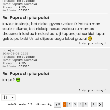
Forumas:
Prašau žodžio!
Tema:
Paprasti pliurpalai
Atsakymai:
4035
Peržiūrėta:
1689320
Re: Paprasti pliurpalai
Kazkur trukineju, bet nieko, gyvas sveikas:D Patinka man
saule ir siluma, bet niekaip nesusitvarkau su mamos
dracena. Ir laistau ir nelaistau, o ji kapanojasi sunkiai, lapai
gelsta po biski. Uz tai alijosius auga labai graziai
Rodyti pranešimą
putejas
2018-05-08, 22:39
Forumas:
Prašau žodžio!
Tema:
Paprasti pliurpalai
Atsakymai:
4035
Peržiūrėta:
1689320
Re: Paprasti pliurpalai
Ka jus?
Rodyti pranešimą
Puslapis
1
iš
91
Paieška rado 1817 atitikmenis(ų)
1
2
3
4
5
…
91
Kitas