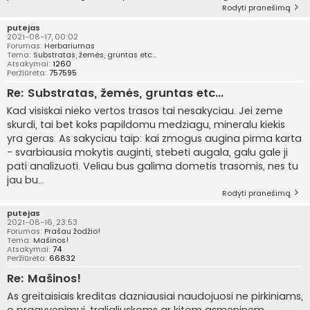
Rodyti pranešimą
putejas
2021-08-17, 00:02
Forumas:
Herbariumas
Tema:
Substratas, žemės, gruntas etc...
Atsakymai:
1260
Peržiūrėta:
757595
Re: Substratas, žemės, gruntas etc...
Kad visiskai nieko vertos trasos tai nesakyciau. Jei zeme
skurdi, tai bet koks papildomu medziagu, mineralu kiekis
yra geras. As sakyciau taip: kai zmogus augina pirma karta
- svarbiausia mokytis auginti, stebeti augala, galu gale ji
pati analizuoti. Veliau bus galima dometis trasomis, nes tu
jau bu...
Rodyti pranešimą
putejas
2021-08-16, 23:53
Forumas:
Prašau žodžio!
Tema:
Mašinos!
Atsakymai:
74
Peržiūrėta:
66832
Re: Mašinos!
As greitaisiais kreditas dazniausiai naudojuosi ne pirkiniams,
o pragyvenimui, tralialiuskoms ar kitom asmeninem