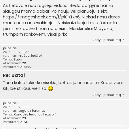
As Lietuvoje nuo rugsejo vidurio. Beda pargyne namo.
Slaugau mama dabar. Po nauju vel planuoju islekt.
https://imageshack.com/i/plGKfkn6j Niekad nesu dares
marskineliu ar uzsakinejes. Neisivaizduoju kokiu formatu
jiems reik pateikt norima piesini. Marskineliai M dydzio,
trumpom rankovem. Visai pirkc...
Rodyti pranešimą
putejas
2018-11-16, 19:36
Forumas:
Prašau žodžio!
Tema:
Batai
Atsakymai:
28
Peržiūrėta:
30935
Re: Batai
Turiu kalna lakierku visokiu, bet as ju nemegstu. Kedai vieni
kiti, be stiliaus vien zo
Rodyti pranešimą
putejas
2018-11-16, 19:19
Forumas:
Legalus forumas
Tema:
Kanapes legalios lietuvoj?
Atsakymai:
29
Peržiūrėta:
31611